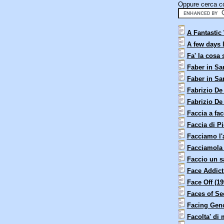
Oppure cerca con
A Fantastic
A few days l
Fa' la cosa
Faber in Sa
Faber in Sa
Fabrizio De 
Fabrizio De 
Faccia a fac
Faccia di P
Facciamo l'
Facciamola f
Faccio un sa
Face Addict
Face Off (19
Faces of Se
Facing Gen
Facolta' di 