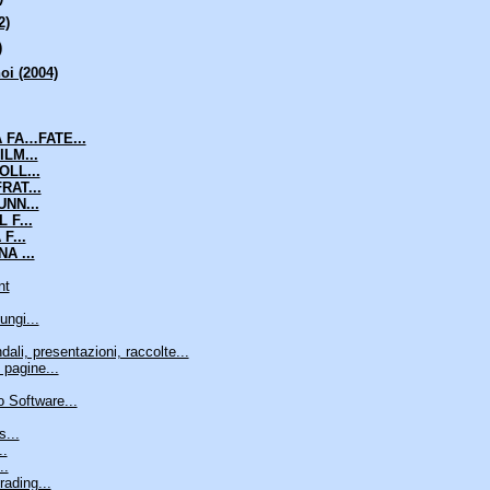
2)
)
oi (2004)
A FA…FATE...
LM...
OLL...
RAT...
NN...
 F...
F...
A ...
nt
ungi...
ali, presentazioni, raccolte...
 pagine...
 Software...
s...
..
..
ading...