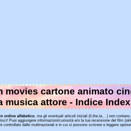
lm movies cartone animato ci
a musica attore - Indice Index
in ordine alfabetico
, ma gli eventuali articoli iniziali (il,the,la,...) non contan
sci! Puoi aggiungere informazioni/curiosità e/o la tua recensione del film (okk
è controllato dalle multinazionali e in cui si possono scrivere e leggere opinio