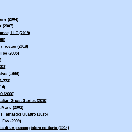
nte (2004)
 (2007)
nce, LLC (2019)
08)
r frosten (2018)
lipe (2003)
)
003)
lvis (1999)
(1991)
14)
0 (2000)
talian Ghost Stories (2010)
 Marte (2001)
 I Fantastici Quattro (2015)
. Fox (2009)
ie di un passeggiatore solitario (2014)