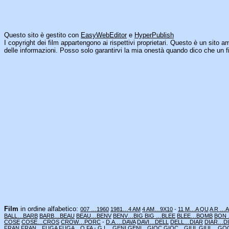
Questo sito è gestito con
EasyWebEditor
e
HyperPublish
I copyright dei film appartengono ai rispettivi proprietari. Questo è un sito a
delle informazioni. Posso solo garantirvi la mia onestà quando dico che un fi
Film
in ordine alfabetico:
007 …1960
1981…4 AM
4 AM…9X10
-
11 M…A QU
A R …
BALL…BARB
BARB…BEAU
BEAU…BENV
BENV…BIG
BIG …BLEE
BLEE…BOMB
BON
COSE
COSE…CROS
CROW…PORC
-
D.A.…DAVA
DAVI…DELL
DELL…DIAR
DIAR…D
FRAN
FRAN…FUGA
FUGA…O FA
-
G.I.…GENI
GENI…GIOC
GIOC…GIUL
GIUL…GO