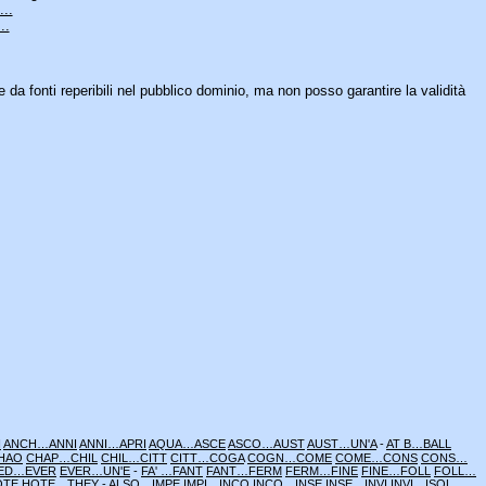
..
..
e da fonti reperibili nel pubblico dominio, ma non posso garantire la validità
H
ANCH…ANNI
ANNI…APRI
AQUA…ASCE
ASCO…AUST
AUST…UN'A
-
AT B…BALL
HAO
CHAP…CHIL
CHIL…CITT
CITT…COGA
COGN…COME
COME…CONS
CONS…
ED…EVER
EVER…UN'E
-
FA' …FANT
FANT…FERM
FERM…FINE
FINE…FOLL
FOLL…
OTE
HOTE…THEY
-
ALSO…IMPE
IMPI…INCO
INCO…INSE
INSE…INVI
INVI…ISOL