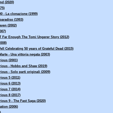
nd (2020)
75)
0 - La clonazione (1999)
paradiso (1993)
aven (2002)
007)
'T Far Enough The Tomi Ungerer Story (2012)
2008)
ll Celebrating 50 years of Grateful Dead (2015)
Marte - Una vittoria negata (2003)
rious (2001)
rious - Hobbs and Shaw (2019)
ious - Solo parti originali (2009)
ious 5 (2011)
ious 6 (2013)
ious 7 (2014)
ious 8 (2017)
ious 9 - The Fast Saga (2020)
ation (2006)
)