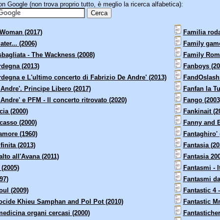
 Google (non trova proprio tutto, è meglio la ricerca alfabetica):
 Woman (2017)
Familia roda
ater... (2006)
Family game
 sbagliata - The Wackness (2008)
Family Roma
rdegna (2013)
Fanboys (20
rdegna e L'ultimo concerto di Fabrizio De Andre' (2013)
FandOslash 
Andre'. Principe Libero (2017)
Fanfan la Tu
Andre' e PFM - Il concerto ritrovato (2020)
Fango (2003
cia (2000)
Fankinait (2
icasso (2000)
Fanny and E
amore (1960)
Fantaghiro' 
inita (2013)
Fantasia (20
lto all'Avana (2011)
Fantasia 200
 (2005)
Fantasmi - I
97)
Fantasmi da
oul (2009)
Fantastic 4 -
ocide Khieu Samphan and Pol Pot (2010)
Fantastic Mr
medicina organi cercasi (2000)
Fantasticher