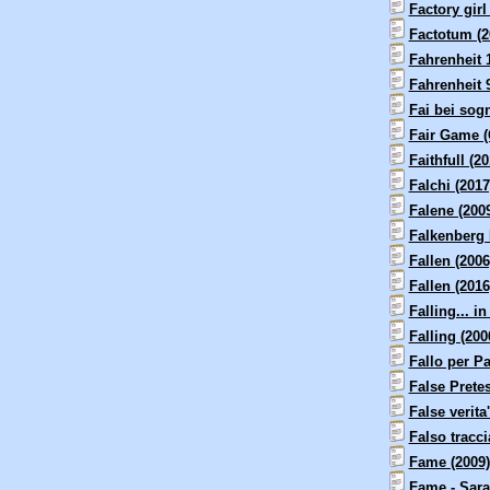
Factory girl
Factotum (2
Fahrenheit 1
Fahrenheit 9
Fai bei sogn
Fair Game (C
Faithfull (20
Falchi (2017
Falene (200
Falkenberg 
Fallen (2006
Fallen (2016
Falling... in
Falling (200
Fallo per Pa
False Pretes
False verita'
Falso tracci
Fame (2009)
Fame - Sara