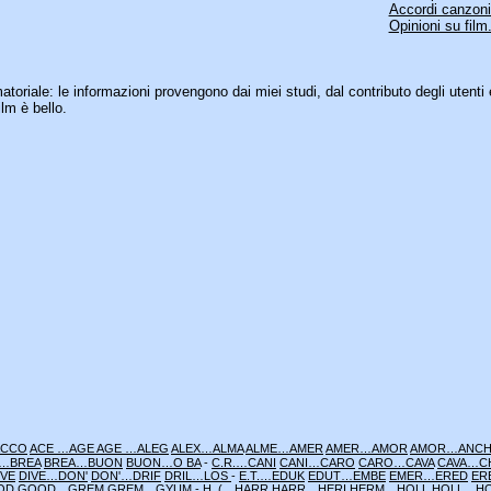
Accordi canzoni.
Opinioni su film.
matoriale: le informazioni provengono dai miei studi, dal contributo degli utenti 
lm è bello.
ACCO
ACE …AGE
AGE …ALEG
ALEX…ALMA
ALME…AMER
AMER…AMOR
AMOR…ANC
 …BREA
BREA…BUON
BUON…O BA
-
C.R.…CANI
CANI…CARO
CARO…CAVA
CAVA…C
IVE
DIVE…DON'
DON'…DRIF
DRIL…LOS
-
E.T.…EDUK
EDUT…EMBE
EMER…ERED
ER
OD
GOOD…GREM
GREM…GYUM
-
H. (…HARR
HARR…HERI
HERM…HOLL
HOLL…H