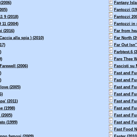
 (2006)
Fantasy Isla
005)
Fantozzi (19
1 9 (2018)
Fantozzi 200
 11 (2004)
Fantozzi in 
i (2016)
Far from he
accia alla spia ) (2010)
Far North (2
17)
Far Out Isn
)
Farbtest.6 (
9)
Fare Thee We
Farewell (2006)
Fascisti su 
)
Fast and Fu
)
Fast and Fu
 love (2005)
Fast and Fur
6)
Fast and Fur
pa' (2011)
Fast and Fur
e (1998)
Fast and Fur
 (2005)
Fast and Fur
ato (1999)
Fast and Fur
Fast Food N
nno famosi (2009)
Faster (2010