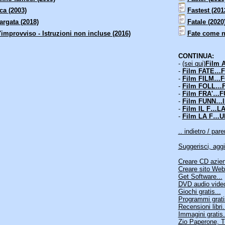
a (2003)
Fastest (201
argata (2018)
Fatale (2020
'improvviso - Istruzioni non incluse (2016)
Fate come n
CONTINUA:
-
(sei qui)
Film 
-
Film FATE…FI
-
Film FILM…F
-
Film FOLL…F
-
Film FRA'…FU
-
Film FUNN…IL
-
Film IL F…LA 
-
Film LA F…UN
.. indietro / pare
Suggerisci, aggi
Creare CD aziend
Creare sito Web
Get Software...
DVD audio video
Giochi gratis...
Programmi grati
Recensioni libri.
Immagini gratis.
Zio Paperone, Tr