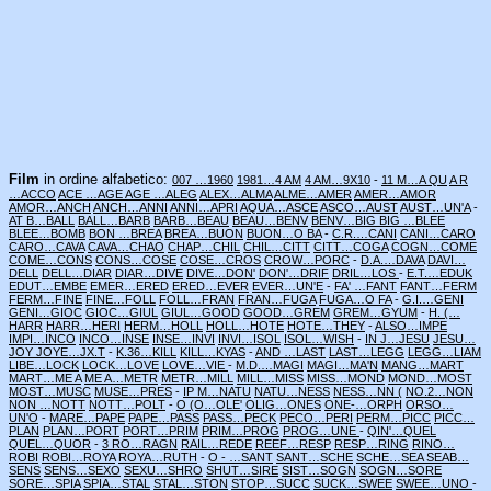
Film
in ordine alfabetico:
007 …1960
1981…4 AM
4 AM…9X10
-
11 M…A QU
A R
…ACCO
ACE …AGE
AGE …ALEG
ALEX…ALMA
ALME…AMER
AMER…AMOR
AMOR…ANCH
ANCH…ANNI
ANNI…APRI
AQUA…ASCE
ASCO…AUST
AUST…UN'A
-
AT B…BALL
BALL…BARB
BARB…BEAU
BEAU…BENV
BENV…BIG
BIG …BLEE
BLEE…BOMB
BON …BREA
BREA…BUON
BUON…O BA
-
C.R.…CANI
CANI…CARO
CARO…CAVA
CAVA…CHAO
CHAP…CHIL
CHIL…CITT
CITT…COGA
COGN…COME
COME…CONS
CONS…COSE
COSE…CROS
CROW…PORC
-
D.A.…DAVA
DAVI…
DELL
DELL…DIAR
DIAR…DIVE
DIVE…DON'
DON'…DRIF
DRIL…LOS
-
E.T.…EDUK
EDUT…EMBE
EMER…ERED
ERED…EVER
EVER…UN'E
-
FA' …FANT
FANT…FERM
FERM…FINE
FINE…FOLL
FOLL…FRAN
FRAN…FUGA
FUGA…O FA
-
G.I.…GENI
GENI…GIOC
GIOC…GIUL
GIUL…GOOD
GOOD…GREM
GREM…GYUM
-
H. (…
HARR
HARR…HERI
HERM…HOLL
HOLL…HOTE
HOTE…THEY
-
ALSO…IMPE
IMPI…INCO
INCO…INSE
INSE…INVI
INVI…ISOL
ISOL…WISH
-
IN J…JESU
JESU…
JOY
JOYE…JX.T
-
K.36…KILL
KILL…KYAS
-
AND …LAST
LAST…LEGG
LEGG…LIAM
LIBE…LOCK
LOCK…LOVE
LOVE…VIE
-
M.D.…MAGI
MAGI…MA'N
MANG…MART
MART…ME A
ME A…METR
METR…MILL
MILL…MISS
MISS…MOND
MOND…MOST
MOST…MUSC
MUSE…PRES
-
IP M…NATU
NATU…NESS
NESS…NN (
NO.2…NON
NON …NOTT
NOTT…POLT
-
O (O…OLE'
OLIG…ONES
ONE-…ORPH
ORSO…
UN'O
-
MARE…PAPE
PAPE…PASS
PASS…PECK
PECO…PERI
PERM…PICC
PICC…
PLAN
PLAN…PORT
PORT…PRIM
PRIM…PROG
PROG…UNE
-
QIN'…QUEL
QUEL…QUOR
-
3 RO…RAGN
RAIL…REDE
REEF…RESP
RESP…RING
RINO…
ROBI
ROBI…ROYA
ROYA…RUTH
-
O - …SANT
SANT…SCHE
SCHE…SEA
SEAB…
SENS
SENS…SEXO
SEXU…SHRO
SHUT…SIRE
SIST…SOGN
SOGN…SORE
SORE…SPIA
SPIA…STAL
STAL…STON
STOP…SUCC
SUCK…SWEE
SWEE…UNO
-