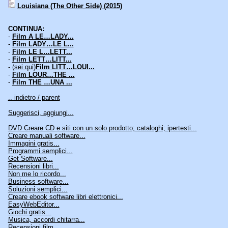
Louisiana (The Other Side) (2015)
CONTINUA:
-
Film A LE…LADY...
-
Film LADY…LE L...
-
Film LE L…LETT...
-
Film LETT…LITT...
-
(sei qui)
Film LITT…LOUI...
-
Film LOUR…THE ...
-
Film THE …UNA ...
.. indietro / parent
Suggerisci, aggiungi...
DVD Creare CD e siti con un solo prodotto; cataloghi; ipertesti...
Creare manuali software...
Immagini gratis...
Programmi semplici...
Get Software...
Recensioni libri...
Non me lo ricordo...
Business software...
Soluzioni semplici...
Creare ebook software libri elettronici...
EasyWebEditor...
Giochi gratis...
Musica, accordi chitarra...
Recensioni film...