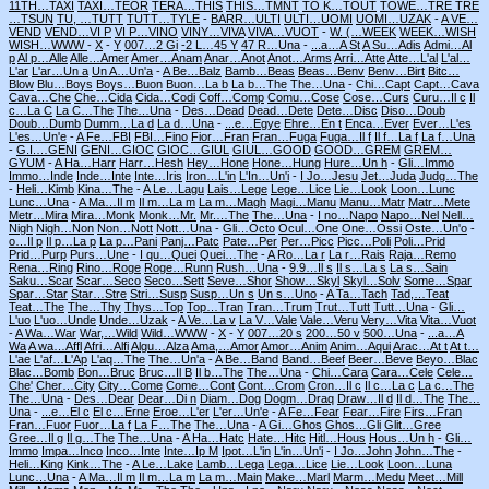
11TH…TAXI
TAXI…TEOR
TERA…THIS
THIS…TMNT
TO K…TOUT
TOWE…TRE
TRE
…TSUN
TU, …TUTT
TUTT…TYLE
-
BARR…ULTI
ULTI…UOMI
UOMI…UZAK
-
A VE…
VEND
VEND…VI P
VI P…VINO
VINY…VIVA
VIVA…VUOT
-
W. (…WEEK
WEEK…WISH
WISH…WWW
-
X
-
Y
007…2 Gi
-2 L…45 Y
47 R…Una
-
...a…A St
A Su…Adis
Admi…Al
p
Al p…Alle
Alle…Amer
Amer…Anam
Anar…Anot
Anot…Arms
Arri…Atte
Atte…L'al
L'al…
L'ar
L'ar…Un a
Un A…Un'a
-
A Be…Balz
Bamb…Beas
Beas…Benv
Benv…Birt
Bitc…
Blow
Blu…Boys
Boys…Buon
Buon…La b
La b…The
The…Una
-
Chi…Capt
Capt…Cava
Cava…Che
Che…Cida
Cida…Codi
Coff…Comp
Comu…Cose
Cose…Curs
Curu…Il c
Il
c…La C
La C…The
The…Una
-
Des…Dead
Dead…Dete
Dete…Disc
Diso…Doub
Doub…Dumb
Dumm…La d
La d…Una
-
...e…Egye
Ehre…En t
Enca…Ever
Ever…L'es
L'es…Un'e
-
A Fe…FBI
FBI…Fino
Fior…Fran
Fran…Fuga
Fuga…Il f
Il f…La f
La f…Una
-
G.I.…GENI
GENI…GIOC
GIOC…GIUL
GIUL…GOOD
GOOD…GREM
GREM…
GYUM
-
A Ha…Harr
Harr…Hesh
Hey…Hone
Hone…Hung
Hure…Un h
-
Gli…Immo
Immo…Inde
Inde…Inte
Inte…Iris
Iron…L'in
L'In…Un'i
-
I Jo…Jesu
Jet…Juda
Judg…The
-
Heli…Kimb
Kina…The
-
A Le…Lagu
Lais…Lege
Lege…Lice
Lie…Look
Loon…Lunc
Lunc…Una
-
A Ma…Il m
Il m…La m
La m…Magh
Magi…Manu
Manu…Matr
Matr…Mete
Metr…Mira
Mira…Monk
Monk…Mr.
Mr.…The
The…Una
-
I no…Napo
Napo…Nel
Nell…
Nigh
Nigh…Non
Non…Nott
Nott…Una
-
Gli…Octo
Ocul…One
One…Ossi
Oste…Un'o
-
o…Il p
Il p…La p
La p…Pani
Panj…Patc
Pate…Per
Per…Picc
Picc…Poli
Poli…Prid
Prid…Purp
Purs…Une
-
I qu…Quei
Quei…The
-
A Ro…La r
La r…Rais
Raja…Remo
Rena…Ring
Rino…Roge
Roge…Runn
Rush…Una
-
9.9…Il s
Il s…La s
La s…Sain
Saku…Scar
Scar…Seco
Seco…Sett
Seve…Shor
Show…Skyl
Skyl…Solv
Some…Spar
Spar…Star
Star…Stre
Stri…Susp
Susp…Un s
Un s…Uno
-
A Ta…Tach
Tad,…Teat
Teat…The
The…Thy
Thys…Top
Top…Tran
Tran…Trum
Trut…Tutt
Tutt…Una
-
Gli…
L'uo
L'uo…Unde
Unde…Uzak
-
A Ve…La v
La V…Vale
Vale…Veru
Very…Vita
Vita…Vuot
-
A Wa…War
War,…Wild
Wild…WWW
-
X
-
Y
007…20 s
200…50 v
500…Una
-
...a…A
Wa
A wa…Affl
Afri…Alfi
Algu…Alza
Ama,…Amor
Amor…Anim
Anim…Aqui
Arac…At t
At t…
L'ae
L'af…L'Ap
L'aq…The
The…Un'a
-
A Be…Band
Band…Beef
Beer…Beve
Beyo…Blac
Blac…Bomb
Bon…Bruc
Bruc…Il B
Il b…The
The…Una
-
Chi…Cara
Cara…Cele
Cele…
Che'
Cher…City
City…Come
Come…Cont
Cont…Crom
Cron…Il c
Il c…La c
La c…The
The…Una
-
Des…Dear
Dear…Di n
Diam…Dog
Dogm…Draq
Draw…Il d
Il d…The
The…
Una
-
...e…El c
El c…Erne
Eroe…L'er
L'er…Un'e
-
A Fe…Fear
Fear…Fire
Firs…Fran
Fran…Fuor
Fuor…La f
La F…The
The…Una
-
A Gi…Ghos
Ghos…Gli
Glit…Gree
Gree…Il g
Il g…The
The…Una
-
A Ha…Hatc
Hate…Hitc
Hitl…Hous
Hous…Un h
-
Gli…
Immo
Impa…Inco
Inco…Inte
Inte…Ip M
Ipot…L'in
L'in…Un'i
-
I Jo…John
John…The
-
Heli…King
Kink…The
-
A Le…Lake
Lamb…Lega
Lega…Lice
Lie…Look
Loon…Luna
Lunc…Una
-
A Ma…Il m
Il m…La m
La m…Main
Make…Marl
Marm…Medu
Meet…Mill