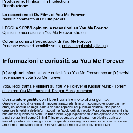
Produzione:
Nimbus Film Productions
Distribuzione:
La recensione di Dr. Film. di You Me Forever
Nessun commento di Dr.Film per ora...
LEGGI e SCRIVI opinioni e recensioni su You Me Forever
Opinioni e recensioni su You Me Forever, clic qui...
Colonna sonora / Soundtrack di You Me Forever
Potrebbe essere disponibile sotto,
nei dati aggiuntivi (clic qui)
.
Informazioni e curiosità su You Me Forever
[an error occurred while processing this directive]
[+] aggiungi
informazioni e curiosità su You Me Forever
oppure
[+] scrivi
recensione e vota You Me Forever
Vota, leggi trama e opinioni su You Me Forever di Kaspar Munk
-
Torrent,
scaricare You Me Forever di Kaspar Munk, streming
Questo sito è gestito con
HyperPublish
e molto olio di gomito.
Questo è un sito di cinema film movies amatoriale: le informazioni provengono dai miei
studi, dal contributo degli utenti e da fonti reperibili nel pubblico dominio. Non posso
garantire la validità delle informazioni ma faccio del mio meglio. Posso inoltre garantirti la
mia onestà quando dico che un film è bello. Aggiungi anche tu la tua opinione e fai sapere
a tutti senza limiti come è il film! Ti invito ad andare al cinema, non è bello scaricare
torrent guardare streaming vedere megavideo striming divx emule movies nemmeno in
anteprima. I copyright dei film / movies appartengono ai rispettivi proprietari.