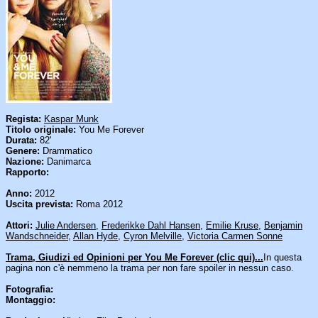
Regista:
Kaspar Munk
Titolo originale:
You Me Forever
Durata:
82'
Genere:
Drammatico
Nazione:
Danimarca
Rapporto:
Anno:
2012
Uscita prevista:
Roma 2012
Attori:
Julie Andersen
,
Frederikke Dahl Hansen
,
Emilie Kruse
,
Benjamin
Wandschneider
,
Allan Hyde
,
Cyron Melville
,
Victoria Carmen Sonne
Trama, Giudizi ed Opinioni per You Me Forever (clic qui)...
In questa
pagina non c'è nemmeno la trama per non fare spoiler in nessun caso.
Fotografia:
Montaggio: