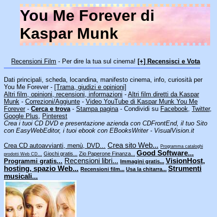
You Me Forever di
Kaspar Munk
Recensioni Film
- Per dire la tua sul cinema!
[+] Recensisci e Vota
Dati principali, scheda, locandina, manifesto cinema, info, curiosità per
You Me Forever -
[Trama, giudizi e opinioni]
Altri film, opinioni, recensioni, informazioni
-
Altri film diretti da Kaspar
Munk
-
Correzioni/Aggiunte
-
Video YouTube di Kaspar Munk You Me
Forever
-
Cerca e trova
-
Stampa pagina
- Condividi su
Facebook
,
Twitter
,
Google Plus
,
Pinterest
Crea i tuoi CD DVD e presentazione azienda con CDFrontEnd, il tuo Sito
con EasyWebEditor, i tuoi ebook con EBooksWriter - VisualVision.it
Crea sito Web...
Crea CD autoavvianti, menù, DVD...
Programma cataloghi
Good Software...
Giochi gratis...
Zio Paperone Finanza...
prodotti Web CD...
Recensioni libri...
VisionHost,
Programmi gratis...
Immagini gratis...
hosting, spazio Web...
Strumenti
Recensioni film...
Usa la chitarra...
musicali...