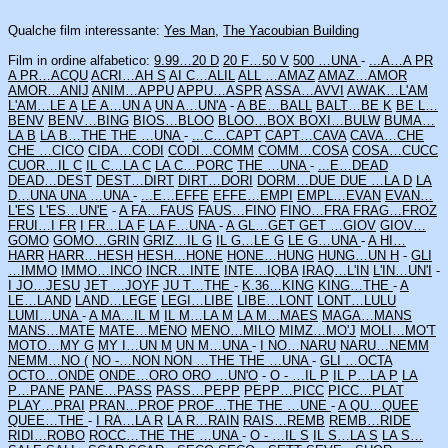
Qualche film interessante:
Yes Man
,
The Yacoubian Building
Film in ordine alfabetico:
9.99…20 D
20 F…50 V
500 …UNA
-
...A…A PR
A PR…ACQU
ACRI…AH S
AI C…ALIL
ALL …AMAZ
AMAZ…AMOR
AMOR…ANIJ
ANIM…APPU
APPU…ASPR
ASSA…AVVI
AWAK…L'AM
L'AM…LE A
LE A…UN A
UN A…UN'A
-
A BE…BALL
BALT…BE K
BE L…
BENV
BENV…BING
BIOS…BLOO
BLOO…BOX
BOXI…BULW
BUMA…
LA B
LA B…THE
THE …UNA
-
...C…CAPT
CAPT…CAVA
CAVA…CHE
CHE …CICO
CIDA…CODI
CODI…COMM
COMM…COSA
COSA…CUCC
CUOR…IL C
IL C…LA C
LA C…PORC
THE …UNA
-
...E…DEAD
DEAD…DEST
DEST…DIRT
DIRT…DORI
DORM…DUE
DUE …LA D
LA
D…UNA
UNA …UNA
-
...E…EFFE
EFFE…EMPI
EMPL…EVAN
EVAN…
L'ES
L'ES…UN'E
-
A FA…FAUS
FAUS…FINO
FINO…FRA
FRAG…FROZ
FRUI…I FR
I FR…LA F
LA F…UNA
-
A GL…GET
GET …GIOV
GIOV…
GOMO
GOMO…GRIN
GRIZ…IL G
IL G…LE G
LE G…UNA
-
A HI…
HARR
HARR…HESH
HESH…HONE
HONE…HUNG
HUNG…UN H
-
GLI
…IMMO
IMMO…INCO
INCR…INTE
INTE…IQBA
IRAQ…L'IN
L'IN…UN'I
-
I JO…JESU
JET …JOYF
JU T…THE
-
K.36…KING
KING…THE
-
A
LE…LAND
LAND…LEGE
LEGI…LIBE
LIBE…LONT
LONT…LULU
LUMI…UNA
-
A MA…IL M
IL M…LA M
LA M…MAES
MAGA…MANS
MANS…MATE
MATE…MENO
MENO…MILO
MIMZ…MO'J
MOLI…MO'T
MOTO…MY G
MY I…UN M
UN M…UNA
-
I NO…NARU
NARU…NEMM
NEMM…NO (
NO -…NON
NON …THE
THE …UNA
-
GLI …OCTA
OCTO…ONDE
ONDE…ORO
ORO …UN'O
-
O - …IL P
IL P…LA P
LA
P…PANE
PANE…PASS
PASS…PEPP
PEPP…PICC
PICC…PLAT
PLAY…PRAI
PRAN…PROF
PROF…THE
THE …UNE
-
A QU…QUEE
QUEE…THE
-
I RA…LA R
LA R…RAIN
RAIS…REMB
REMB…RIDE
RIDI…ROBO
ROCC…THE
THE …UNA
-
O - …IL S
IL S…LA S
LA S…