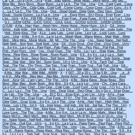
L'ar
L'ar…Un a
Un A…Un'a
-
A Be…Balz
Bamb…Beas
Beas…Benv
Benv…Birt
Bitc…
Blow
Blu…Boys
Boys…Buon
Buon…La b
La b…The
The…Una
-
Chi…Capt
Capt…Cava
Cava…Che
Che…Cida
Cida…Codi
Coff…Comp
Comu…Cose
Cose…Curs
Curu…Il c
Il
c…La C
La C…The
The…Una
-
Des…Dead
Dead…Dete
Dete…Disc
Diso…Doub
Doub…Dumb
Dumm…La d
La d…Una
-
...e…Egye
Ehre…En t
Enca…Ever
Ever…L'es
L'es…Un'e
-
A Fe…FBI
FBI…Fino
Fior…Fran
Fran…Fuga
Fuga…Il f
Il f…La f
La f…Una
-
G.I.…GENI
GENI…GIOC
GIOC…GIUL
GIUL…GOOD
GOOD…GREM
GREM…
GYUM
-
A Ha…Harr
Harr…Hesh
Hey…Hone
Hone…Hung
Hure…Un h
-
Gli…Immo
Immo…Inde
Inde…Inte
Inte…Iris
Iron…L'in
L'In…Un'i
-
I Jo…Jesu
Jet…Juda
Judg…The
-
Heli…Kimb
Kina…The
-
A Le…Lagu
Lais…Lege
Lege…Lice
Lie…Look
Loon…Lunc
Lunc…Una
-
A Ma…Il m
Il m…La m
La m…Magh
Magi…Manu
Manu…Matr
Matr…Mete
Metr…Mira
Mira…Monk
Monk…Mr.
Mr.…The
The…Una
-
I no…Napo
Napo…Nel
Nell…
Nigh
Nigh…Non
Non…Nott
Nott…Una
-
Gli…Octo
Ocul…One
One…Ossi
Oste…Un'o
-
o…Il p
Il p…La p
La p…Pani
Panj…Patc
Pate…Per
Per…Picc
Picc…Poli
Poli…Prid
Prid…Purp
Purs…Une
-
I qu…Quei
Quei…The
-
A Ro…La r
La r…Rais
Raja…Remo
Rena…Ring
Rino…Roge
Roge…Runn
Rush…Una
-
9.9…Il s
Il s…La s
La s…Sain
Saku…Scar
Scar…Seco
Seco…Sett
Seve…Shor
Show…Skyl
Skyl…Solv
Some…Spar
Spar…Star
Star…Stre
Stri…Susp
Susp…Un s
Un s…Uno
-
A Ta…Tach
Tad,…Teat
Teat…The
The…Thy
Thys…Top
Top…Tran
Tran…Trum
Trut…Tutt
Tutt…Una
-
Gli…
L'uo
L'uo…Unde
Unde…Uzak
-
A Ve…La v
La V…Vale
Vale…Veru
Very…Vita
Vita…Vuot
-
A Wa…War
War,…Wild
Wild…WWW
-
X
-
Y
007…20 a
20 c…5 ba
5 Br…Una
-
...a…A
to
A Vi…Affa
Affa…Alex
Alex…Alta
Alta…Amne
Amor…Ange
Ange…Appa
Appe…Aspi
Aspr…Azur
Gli…L'am
L'am…The
The…Un'a
-
A Be…Bana
Bana…Beau
Beau…Bes
Best…Blac
Blac…Body
Body…Bris
Briv…Il b
Il b…La b
La'-…Una
-
Chi…Cara
Cara…
Ce n
C'e'…Chec
Chef…Cinq
Cinq…Colp
Colp…Conf
Conf…Craz
Craz…I Cr
Il c…Il c
Il
C…La c
La c…The
The…Una
-
Des…Dear
Dear…Devi
Dhar…Do n
Do o…Drag
Drag…
I do
I do…The
The…Una
-
...e…El C
El c…Erag
Erin…L'en
L'er…Un'e
-
A Fe…Fear
Fear…Fire
Fire…Fran
Fran…Fun
Fune…Il f
Il f…The
The…Una
-
A Gi…Ghos
Ghos…
Glee
Glen…Graz
Graz…Il g
Il g…Le g
The…Una
-
A Ha…Harr
Harr…High
High…Hop
Hope…Les
L'He…Un h
-
Gli…Impi
Impo…Indi
Indi…Intr
Intr…Ital
Ital…The
The…Un'i
-
I
Jo…Joe
Joe…The
-
Heli…King
King…The
-
A Le…Land
Land…Leon
Leon…Lill
Lill…
Love
Love…The
The…Una
-
A Ma…Il m
Il m…La m
La m…Magn
Mahi…Marg
Mari…
Maze
McCo…Mich
Mich…Miss
Miss…Mort
Mort…My B
My C…Un m
Un m…Una
-
I
no…Napo
Napo…Nell
Nell…Nigh
Nigh…Non
Non…Novo
Now…Una
-
Gli…Of M
Off…
One
One…Ouij
Our…Un'o
-
o…Il p
Il p…La p
La p…Papa
Pape…Paul
Paul…Pere
Perf…
Pinu
Pinu…Pont
Pony…Prim
Prim…The
The…Une
-
I qu…Quee
Quee…The
-
A Ro…La
r
La R…Rams
Rams…Repo
Rept…Risa
Risc…Roma
Roma…The
The…Una
-
9.9…Il s
Il s…La s
La s…Sals
Salt…Scar
Scat…Secr
Sedi…Sex
Sex…Shut
Si a…Slow
Slum…