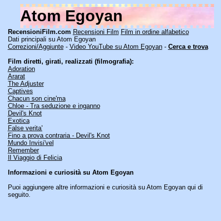
Atom Egoyan
RecensioniFilm.com
Recensioni Film
Film in ordine alfabetico
Dati principali su Atom Egoyan
Correzioni/Aggiunte
-
Video YouTube su Atom Egoyan
-
Cerca e trova
Film diretti, girati, realizzati (filmografia):
Adoration
Ararat
The Adjuster
Captives
Chacun son cine'ma
Chloe - Tra seduzione e inganno
Devil's Knot
Exotica
False verita'
Fino a prova contraria - Devil's Knot
Mundo Invisi'vel
Remember
Il Viaggio di Felicia
Informazioni e curiosità su
Atom Egoyan
[an error occurred while processing this directive]
Puoi aggiungere altre informazioni e curiosità su Atom Egoyan qui di
seguito.