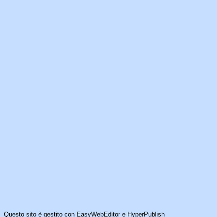
Questo sito è gestito con
EasyWebEditor
e
HyperPublish