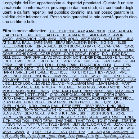
I copyright dei film appartengono ai rispettivi proprietari. Questo è un sito
amatoriale: le informazioni provengono dai miei studi, dal contributo degli
utenti e da fonti reperibili nel pubblico dominio, ma non posso garantire la
validità delle informazioni. Posso solo garantirvi la mia onestà quando dico
che un film è bello.
Film
in ordine alfabetico:
007 …1960
1981…4 AM
4 AM…9X10
-
11 M…A QU
A R
…ACCO
ACE …AGE
AGE …ALEG
ALEX…ALMA
ALME…AMER
AMER…AMOR
AMOR…ANCH
ANCH…ANNI
ANNI…APRI
AQUA…ASCE
ASCO…AUST
AUST…UN'A
-
AT B…BALL
BALL…BARB
BARB…BEAU
BEAU…BENV
BENV…BIG
BIG …BLEE
BLEE…BOMB
BON …BREA
BREA…BUON
BUON…O BA
-
C.R.…CANI
CANI…CARO
CARO…CAVA
CAVA…CHAO
CHAP…CHIL
CHIL…CITT
CITT…COGA
COGN…COME
COME…CONS
CONS…COSE
COSE…CROS
CROW…PORC
-
D.A.…DAVA
DAVI…
DELL
DELL…DIAR
DIAR…DIVE
DIVE…DON'
DON'…DRIF
DRIL…LOS
-
E.T.…EDUK
EDUT…EMBE
EMER…ERED
ERED…EVER
EVER…UN'E
-
FA' …FANT
FANT…FERM
FERM…FINE
FINE…FOLL
FOLL…FRAN
FRAN…FUGA
FUGA…O FA
-
G.I.…GENI
GENI…GIOC
GIOC…GIUL
GIUL…GOOD
GOOD…GREM
GREM…GYUM
-
H. (…
HARR
HARR…HERI
HERM…HOLL
HOLL…HOTE
HOTE…THEY
-
ALSO…IMPE
IMPI…INCO
INCO…INSE
INSE…INVI
INVI…ISOL
ISOL…WISH
-
IN J…JESU
JESU…
JOY
JOYE…JX.T
-
K.36…KILL
KILL…KYAS
-
AND …LAST
LAST…LEGG
LEGG…LIAM
LIBE…LOCK
LOCK…LOVE
LOVE…VIE
-
M.D.…MAGI
MAGI…MA'N
MANG…MART
MART…ME A
ME A…METR
METR…MILL
MILL…MISS
MISS…MOND
MOND…MOST
MOST…MUSC
MUSE…PRES
-
IP M…NATU
NATU…NESS
NESS…NN (
NO.2…NON
NON …NOTT
NOTT…POLT
-
O (O…OLE'
OLIG…ONES
ONE-…ORPH
ORSO…
UN'O
-
MARE…PAPE
PAPE…PASS
PASS…PECK
PECO…PERI
PERM…PICC
PICC…
PLAN
PLAN…PORT
PORT…PRIM
PRIM…PROG
PROG…UNE
-
QIN'…QUEL
QUEL…QUOR
-
3 RO…RAGN
RAIL…REDE
REEF…RESP
RESP…RING
RINO…
ROBI
ROBI…ROYA
ROYA…RUTH
-
O - …SANT
SANT…SCHE
SCHE…SEA
SEAB…
SENS
SENS…SEXO
SEXU…SHRO
SHUT…SIRE
SIST…SOGN
SOGN…SORE
SORE…SPIA
SPIA…STAL
STAL…STON
STOP…SUCC
SUCK…SWEE
SWEE…UNO
-
11TH…TAXI
TAXI…TEOR
TERA…THIS
THIS…TMNT
TO K…TOUT
TOWE…TRE
TRE
…TSUN
TU, …TUTT
TUTT…TYLE
-
BARR…ULTI
ULTI…UOMI
UOMI…UZAK
-
A VE…
VEND
VEND…VI P
VI P…VINO
VINY…VIVA
VIVA…VUOT
-
W. (…WEEK
WEEK…WISH
WISH…WWW
-
X
-
Y
007…2 Gi
-2 L…45 Y
47 R…Una
-
...a…A St
A Su…Adis
Admi…Al
p
Al p…Alle
Alle…Amer
Amer…Anam
Anar…Anot
Anot…Arms
Arri…Atte
Atte…L'al
L'al…