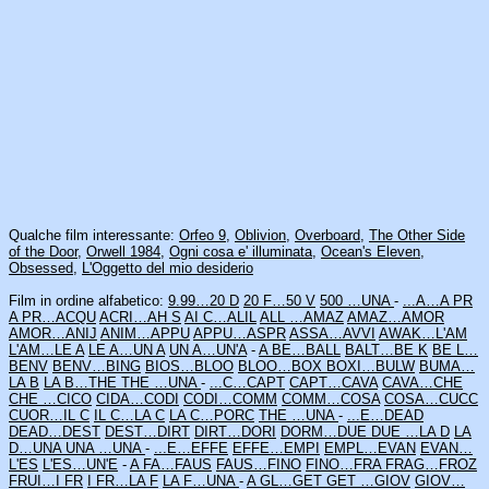
Qualche film interessante:
Orfeo 9
,
Oblivion
,
Overboard
,
The Other Side
of the Door
,
Orwell 1984
,
Ogni cosa e' illuminata
,
Ocean's Eleven
,
Obsessed
,
L'Oggetto del mio desiderio
Film in ordine alfabetico:
9.99…20 D
20 F…50 V
500 …UNA
-
...A…A PR
A PR…ACQU
ACRI…AH S
AI C…ALIL
ALL …AMAZ
AMAZ…AMOR
AMOR…ANIJ
ANIM…APPU
APPU…ASPR
ASSA…AVVI
AWAK…L'AM
L'AM…LE A
LE A…UN A
UN A…UN'A
-
A BE…BALL
BALT…BE K
BE L…
BENV
BENV…BING
BIOS…BLOO
BLOO…BOX
BOXI…BULW
BUMA…
LA B
LA B…THE
THE …UNA
-
...C…CAPT
CAPT…CAVA
CAVA…CHE
CHE …CICO
CIDA…CODI
CODI…COMM
COMM…COSA
COSA…CUCC
CUOR…IL C
IL C…LA C
LA C…PORC
THE …UNA
-
...E…DEAD
DEAD…DEST
DEST…DIRT
DIRT…DORI
DORM…DUE
DUE …LA D
LA
D…UNA
UNA …UNA
-
...E…EFFE
EFFE…EMPI
EMPL…EVAN
EVAN…
L'ES
L'ES…UN'E
-
A FA…FAUS
FAUS…FINO
FINO…FRA
FRAG…FROZ
FRUI…I FR
I FR…LA F
LA F…UNA
-
A GL…GET
GET …GIOV
GIOV…