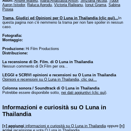
Attori:
Andrei Mateiu
,
Ioana Anastasia Anton
,
Sinziana Nicola
,
Tudor
Aaron Istodor
,
Raluca Aprodu
,
Victoria Raileanu
,
Ionut Grama
,
Sabina
Posea
Trama, Giudizi ed Opinioni per O Luna in Thailandia (clic qui)...
In
questa pagina non c'è nemmeno la trama per non fare spoiler in nessun
caso.
Fotografia:
Montaggio:
Produzione:
Hi Film Productions
Distribuzione:
La recensione di Dr. Film. di O Luna in Thailandia
Nessun commento di Dr.Film per ora...
LEGGI e SCRIVI opinioni e recensioni su O Luna in Thailandia
Opinioni e recensioni su O Luna in Thailandia, clic qui...
Colonna sonora / Soundtrack di O Luna in Thailandia
Potrebbe essere disponibile sotto,
nei dati aggiuntivi (clic qui)
.
Informazioni e curiosità su O Luna in
Thailandia
[an error occurred while processing this directive]
[+] aggiungi
informazioni e curiosità su O Luna in Thailandia
oppure
[+]
scrivi
recensione e vota O Luna in Thailandia