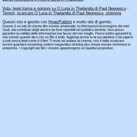
Vota, leggi trama e opinioni su O Luna in Thailandia di Paul Negoescu
-
Torrent, scaricare O Luna in Thailandia di Paul Negoescu, streming
Questo sito è gestito con
HyperPublish
e molto olio di gomito.
Questo è un sito di cinema film movies amatoriale: le informazioni provengono dai miei
studi, dal contributo degli utenti e da fonti reperibili nel pubblico dominio. Non posso
garantire la validità delle informazioni ma faccio del mio meglio. Posso inoltre garantirti la
mia onestà quando dico che un film è bello. Aggiungi anche tu la tua opinione e fai sapere
a tutti senza limiti come è il film! Ti invito ad andare al cinema, non è bello scaricare
torrent guardare streaming vedere megavideo striming divx emule movies nemmeno in
anteprima. I copyright dei film / movies appartengono ai rispettivi proprietari.