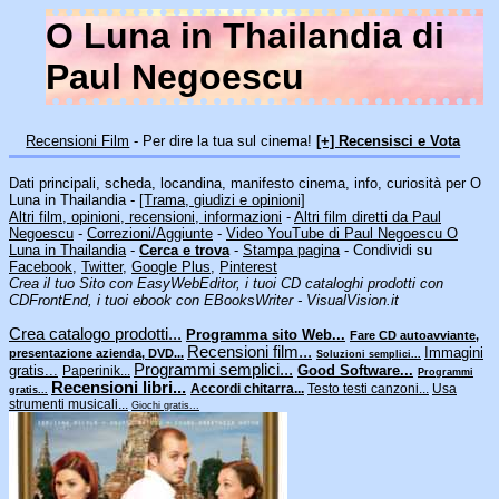
O Luna in Thailandia di
Paul Negoescu
Recensioni Film
- Per dire la tua sul cinema!
[+] Recensisci e Vota
Dati principali, scheda, locandina, manifesto cinema, info, curiosità per O
Luna in Thailandia -
[Trama, giudizi e opinioni]
Altri film, opinioni, recensioni, informazioni
-
Altri film diretti da Paul
Negoescu
-
Correzioni/Aggiunte
-
Video YouTube di Paul Negoescu O
Luna in Thailandia
-
Cerca e trova
-
Stampa pagina
- Condividi su
Facebook
,
Twitter
,
Google Plus
,
Pinterest
Crea il tuo Sito con EasyWebEditor, i tuoi CD cataloghi prodotti con
CDFrontEnd, i tuoi ebook con EBooksWriter - VisualVision.it
Crea catalogo prodotti...
Programma sito Web...
Fare CD autoavviante,
Recensioni film...
Immagini
presentazione azienda, DVD...
Soluzioni semplici...
Programmi semplici...
gratis...
Good Software...
Paperinik...
Programmi
Recensioni libri...
Accordi chitarra...
Testo testi canzoni...
Usa
gratis...
strumenti musicali...
Giochi gratis...