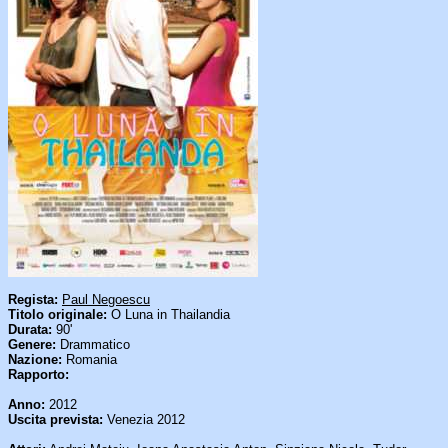
Regista:
Paul Negoescu
Titolo originale:
O Luna in Thailandia
Durata:
90'
Genere:
Drammatico
Nazione:
Romania
Rapporto:
Anno:
2012
Uscita prevista:
Venezia 2012