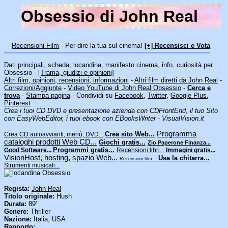
Obsessio di John Real
Recensioni Film
- Per dire la tua sul cinema!
[+] Recensisci e Vota
Dati principali, scheda, locandina, manifesto cinema, info, curiosità per
Obsessio -
[Trama, giudizi e opinioni]
Altri film, opinioni, recensioni, informazioni
-
Altri film diretti da John Real
-
Correzioni/Aggiunte
-
Video YouTube di John Real Obsessio
-
Cerca e
trova
-
Stampa pagina
- Condividi su
Facebook
,
Twitter
,
Google Plus
,
Pinterest
Crea i tuoi CD DVD e presentazione azienda con CDFrontEnd, il tuo Sito
con EasyWebEditor, i tuoi ebook con EBooksWriter - VisualVision.it
Programma
Crea sito Web...
Crea CD autoavvianti, menù, DVD...
cataloghi prodotti Web CD...
Giochi gratis...
Zio Paperone Finanza...
Programmi gratis...
Good Software...
Recensioni libri...
Immagini gratis...
VisionHost, hosting, spazio Web...
Usa la chitarra...
Recensioni film...
Strumenti musicali...
Regista:
John Real
Titolo originale:
Hush
Durata:
89'
Genere:
Thriller
Nazione:
Italia, USA
Rapporto: