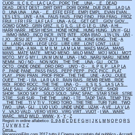
CUOR…IL C
IL C…LA C
LA C…PORC
THE …UNA
-
...E…DEAD
DEAD…DEST
DEST…DIRT
DIRT…DORI
DORM…DUE
DUE …LA D
LA
D…UNA
UNA …UNA
-
...E…EFFE
EFFE…EMPI
EMPL…EVAN
EVAN…
L'ES
L'ES…UN'E
-
A FA…FAUS
FAUS…FINO
FINO…FRA
FRAG…FROZ
FRUI…I FR
I FR…LA F
LA F…UNA
-
A GL…GET
GET …GIOV
GIOV…
GOMO
GOMO…GRIN
GRIZ…IL G
IL G…LE G
LE G…UNA
-
A HI…
HARR
HARR…HESH
HESH…HONE
HONE…HUNG
HUNG…UN H
-
GLI
…IMMO
IMMO…INCO
INCR…INTE
INTE…IQBA
IRAQ…L'IN
L'IN…UN'I
-
I JO…JESU
JET …JOYF
JU T…THE
-
K.36…KING
KING…THE
-
A
LE…LAND
LAND…LEGE
LEGI…LIBE
LIBE…LONT
LONT…LULU
LUMI…UNA
-
A MA…IL M
IL M…LA M
LA M…MAES
MAGA…MANS
MANS…MATE
MATE…MENO
MENO…MILO
MIMZ…MO'J
MOLI…MO'T
MOTO…MY G
MY I…UN M
UN M…UNA
-
I NO…NARU
NARU…NEMM
NEMM…NO (
NO -…NON
NON …THE
THE …UNA
-
GLI …OCTA
OCTO…ONDE
ONDE…ORO
ORO …UN'O
-
O - …IL P
IL P…LA P
LA
P…PANE
PANE…PASS
PASS…PEPP
PEPP…PICC
PICC…PLAT
PLAY…PRAI
PRAN…PROF
PROF…THE
THE …UNE
-
A QU…QUEE
QUEE…THE
-
I RA…LA R
LA R…RAIN
RAIS…REMB
REMB…RIDE
RIDI…ROBO
ROCC…THE
THE …UNA
-
O - …IL S
IL S…LA S
LA S…
SALE
SALI…SCAR
SCAR…SECO
SECO…SETT
SEVE…SHOR
SHOR…SKOO
SKY …SOLO
SOLO…SPAC
SPAC…STAR
STAR…STRE
STRE…SUR
SUR …THE
THE …UNO
-
I TE…TADP
TAFA…TEMP
TEN
…THE
THE …TI V
TI V…TORO
TORQ…TRE
TRE …TURI
TURI…TWO
TWO …UNA
-
GLI …L'UO
L'UO…UNDE
UNDE…UZAK
-
A VE…LA V
LA
V…VAJO
VALD…VERO
VERO…VIRG
VIRT…VUOT
-
I WA…WARC
WARC…WILD
WILD…WWW
-
X
-
Y
-
Z
Registi in ordine alfabetico:
0..9
A
B
C
D
E
F
G
H
I
J
K
L
M
N
O
P
Q
R
S
T
U
V
W
X
Y
Z
Cerca...
RecensioniFilm.com 2017
tutto il Cinema raccontato dal pubblico -
Accordi