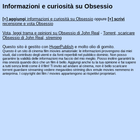
Informazioni e curiosità su Obsessio
[an error occurred while processing this directive]
[+] aggiungi
informazioni e curiosità su Obsessio
oppure
[+] scrivi
recensione e vota Obsessio
Vota, leggi trama e opinioni su Obsessio di John Real
-
Torrent, scaricare
Obsessio di John Real, streming
Questo sito è gestito con
HyperPublish
e molto olio di gomito.
Questo è un sito di cinema film movies amatoriale: le informazioni provengono dai miei
studi, dal contributo degli utenti e da fonti reperibili nel pubblico dominio. Non posso
garantire la validità delle informazioni ma faccio del mio meglio. Posso inoltre garantirti la
mia onestà quando dico che un film è bello. Aggiungi anche tu la tua opinione e fai sapere
a tutti senza limiti come è il film! Ti invito ad andare al cinema, non è bello scaricare
torrent guardare streaming vedere megavideo striming divx emule movies nemmeno in
anteprima. I copyright dei film / movies appartengono ai rispettivi proprietari.