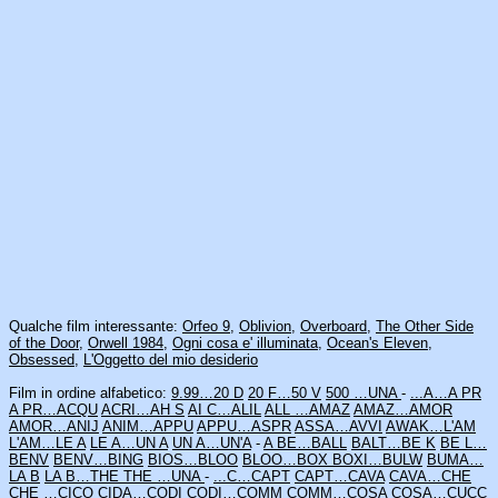
Qualche film interessante:
Orfeo 9
,
Oblivion
,
Overboard
,
The Other Side
of the Door
,
Orwell 1984
,
Ogni cosa e' illuminata
,
Ocean's Eleven
,
Obsessed
,
L'Oggetto del mio desiderio
Film in ordine alfabetico:
9.99…20 D
20 F…50 V
500 …UNA
-
...A…A PR
A PR…ACQU
ACRI…AH S
AI C…ALIL
ALL …AMAZ
AMAZ…AMOR
AMOR…ANIJ
ANIM…APPU
APPU…ASPR
ASSA…AVVI
AWAK…L'AM
L'AM…LE A
LE A…UN A
UN A…UN'A
-
A BE…BALL
BALT…BE K
BE L…
BENV
BENV…BING
BIOS…BLOO
BLOO…BOX
BOXI…BULW
BUMA…
LA B
LA B…THE
THE …UNA
-
...C…CAPT
CAPT…CAVA
CAVA…CHE
CHE …CICO
CIDA…CODI
CODI…COMM
COMM…COSA
COSA…CUCC