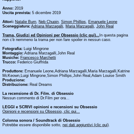
Anno:
2019
Uscita prevista:
5 dicembre 2019
Attori:
Natalie Burn
,
Neb Chupin
,
Simon Phillips
,
Emanuele Leone
Sceneggiatura:
Adriana Marzagalli
,
Maria Marzagalli
,
John Real
Trama, Giudizi ed Opinioni per Obsessio (clic qui)...
In questa pagina
non c'è nemmeno la trama per non fare spoiler in nessun caso.
Fotografia:
Luigi Mingrone
Montaggio:
Adriana Marzagalli,John Real
Musiche:
Francesco Marchetti
Trucco:
Federico Giuffrida
Produttore:
Emanuele Leone,Adriana Marzagalli,Maria Marzagalli,Katrine
McKeown,Luigi Mingrone,Simon Phillips,John Real,Adam Louise Smith
Produzione:
Distribuzione:
Real Dreams
La recensione di Dr. Film. di Obsessio
Nessun commento di Dr.Film per ora...
LEGGI e SCRIVI opinioni e recensioni su Obsessio
Opinioni e recensioni su Obsessio, clic qui...
Colonna sonora / Soundtrack di Obsessio
Potrebbe essere disponibile sotto,
nei dati aggiuntivi (clic qui)
.