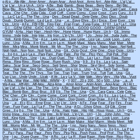
p
Al p…Alle
Alle…Amer
Amer…Anam
Anar…Anot
Anot…Arms
Arri…Atte
Atte…L'al
L'al…
L'ar
L'ar…Un a
Un A…Un'a
-
A Be…Balz
Bamb…Beas
Beas…Benv
Benv…Birt
Bitc…
Blow
Blu…Boys
Boys…Buon
Buon…La b
La b…The
The…Una
-
Chi…Capt
Capt…Cava
Cava…Che
Che…Cida
Cida…Codi
Coff…Comp
Comu…Cose
Cose…Curs
Curu…Il c
Il
c…La C
La C…The
The…Una
-
Des…Dead
Dead…Dete
Dete…Disc
Diso…Doub
Doub…Dumb
Dumm…La d
La d…Una
-
...e…Egye
Ehre…En t
Enca…Ever
Ever…L'es
L'es…Un'e
-
A Fe…FBI
FBI…Fino
Fior…Fran
Fran…Fuga
Fuga…Il f
Il f…La f
La f…Una
-
G.I.…GENI
GENI…GIOC
GIOC…GIUL
GIUL…GOOD
GOOD…GREM
GREM…
GYUM
-
A Ha…Harr
Harr…Hesh
Hey…Hone
Hone…Hung
Hure…Un h
-
Gli…Immo
Immo…Inde
Inde…Inte
Inte…Iris
Iron…L'in
L'In…Un'i
-
I Jo…Jesu
Jet…Juda
Judg…The
-
Heli…Kimb
Kina…The
-
A Le…Lagu
Lais…Lege
Lege…Lice
Lie…Look
Loon…Lunc
Lunc…Una
-
A Ma…Il m
Il m…La m
La m…Magh
Magi…Manu
Manu…Matr
Matr…Mete
Metr…Mira
Mira…Monk
Monk…Mr.
Mr.…The
The…Una
-
I no…Napo
Napo…Nel
Nell…
Nigh
Nigh…Non
Non…Nott
Nott…Una
-
Gli…Octo
Ocul…One
One…Ossi
Oste…Un'o
-
o…Il p
Il p…La p
La p…Pani
Panj…Patc
Pate…Per
Per…Picc
Picc…Poli
Poli…Prid
Prid…Purp
Purs…Une
-
I qu…Quei
Quei…The
-
A Ro…La r
La r…Rais
Raja…Remo
Rena…Ring
Rino…Roge
Roge…Runn
Rush…Una
-
9.9…Il s
Il s…La s
La s…Sain
Saku…Scar
Scar…Seco
Seco…Sett
Seve…Shor
Show…Skyl
Skyl…Solv
Some…Spar
Spar…Star
Star…Stre
Stri…Susp
Susp…Un s
Un s…Uno
-
A Ta…Tach
Tad,…Teat
Teat…The
The…Thy
Thys…Top
Top…Tran
Tran…Trum
Trut…Tutt
Tutt…Una
-
Gli…
L'uo
L'uo…Unde
Unde…Uzak
-
A Ve…La v
La V…Vale
Vale…Veru
Very…Vita
Vita…Vuot
-
A Wa…War
War,…Wild
Wild…WWW
-
X
-
Y
007…20 s
200…50 v
500…Una
-
...a…A
Wa
A wa…Affl
Afri…Alfi
Algu…Alza
Ama,…Amor
Amor…Anim
Anim…Aqui
Arac…At t
At t…
L'ae
L'af…L'Ap
L'aq…The
The…Un'a
-
A Be…Band
Band…Beef
Beer…Beve
Beyo…Blac
Blac…Bomb
Bon…Bruc
Bruc…Il B
Il b…The
The…Una
-
Chi…Cara
Cara…Cele
Cele…
Che'
Cher…City
City…Come
Come…Cont
Cont…Crom
Cron…Il c
Il c…La c
La c…The
The…Una
-
Des…Dear
Dear…Di n
Diam…Dog
Dogm…Draq
Draw…Il d
Il d…The
The…
Una
-
...e…El c
El c…Erne
Eroe…L'er
L'er…Un'e
-
A Fe…Fear
Fear…Fire
Firs…Fran
Fran…Fuor
Fuor…La f
La F…The
The…Una
-
A Gi…Ghos
Ghos…Gli
Glit…Gree
Gree…Il g
Il g…The
The…Una
-
A Ha…Hatc
Hate…Hitc
Hitl…Hous
Hous…Un h
-
Gli…
Immo
Impa…Inco
Inco…Inte
Inte…Ip M
Ipot…L'in
L'in…Un'i
-
I Jo…John
John…The
-
Heli…King
Kink…The
-
A Le…Lake
Lamb…Lega
Lega…Lice
Lie…Look
Loon…Luna
Lunc…Una
-
A Ma…Il m
Il m…La m
La m…Main
Make…Marl
Marm…Medu
Meet…Mill
Mill…Moms
Mon…Mr.
Mr.…The
The…Una
-
I no…Naru
Naru…Ness
Ness…Noct
Noct…Not
Noth…Una
-
Gli…Off
Off…One
One…Out
Out…Un'o
-
o…Il p
Il p…La P
La
P…Pa-r
Para…Paur
Paur…Pers
Perv…Pira
Pira…Posh
Poss…Prof
Prof…The
The…
Une
-
I qu…Quee
Quee…The
-
A Ro…La r
La R…Ragi
Ragn…Reig
Rein…Rico
Rico…