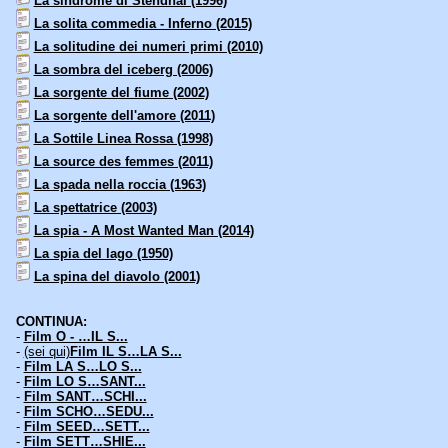
La sindrome di Stendhal (1996)
La solita commedia - Inferno (2015)
La solitudine dei numeri primi (2010)
La sombra del iceberg (2006)
La sorgente del fiume (2002)
La sorgente dell'amore (2011)
La Sottile Linea Rossa (1998)
La source des femmes (2011)
La spada nella roccia (1963)
La spettatrice (2003)
La spia - A Most Wanted Man (2014)
La spia del lago (1950)
La spina del diavolo (2001)
CONTINUA:
-
Film O - …IL S...
-
(sei qui)
Film IL S…LA S...
-
Film LA S…LO S...
-
Film LO S…SANT...
-
Film SANT…SCHI...
-
Film SCHO…SEDU...
-
Film SEED…SETT...
-
Film SETT…SHIE...