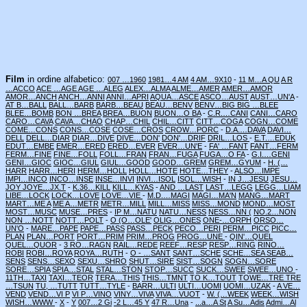
Film
in ordine alfabetico:
007 …1960
1981…4 AM
4 AM…9X10
-
11 M…A QU
A R
…ACCO
ACE …AGE
AGE …ALEG
ALEX…ALMA
ALME…AMER
AMER…AMOR
AMOR…ANCH
ANCH…ANNI
ANNI…APRI
AQUA…ASCE
ASCO…AUST
AUST…UN'A
-
AT B…BALL
BALL…BARB
BARB…BEAU
BEAU…BENV
BENV…BIG
BIG …BLEE
BLEE…BOMB
BON …BREA
BREA…BUON
BUON…O BA
-
C.R.…CANI
CANI…CARO
CARO…CAVA
CAVA…CHAO
CHAP…CHIL
CHIL…CITT
CITT…COGA
COGN…COME
COME…CONS
CONS…COSE
COSE…CROS
CROW…PORC
-
D.A.…DAVA
DAVI…
DELL
DELL…DIAR
DIAR…DIVE
DIVE…DON'
DON'…DRIF
DRIL…LOS
-
E.T.…EDUK
EDUT…EMBE
EMER…ERED
ERED…EVER
EVER…UN'E
-
FA' …FANT
FANT…FERM
FERM…FINE
FINE…FOLL
FOLL…FRAN
FRAN…FUGA
FUGA…O FA
-
G.I.…GENI
GENI…GIOC
GIOC…GIUL
GIUL…GOOD
GOOD…GREM
GREM…GYUM
-
H. (…
HARR
HARR…HERI
HERM…HOLL
HOLL…HOTE
HOTE…THEY
-
ALSO…IMPE
IMPI…INCO
INCO…INSE
INSE…INVI
INVI…ISOL
ISOL…WISH
-
IN J…JESU
JESU…
JOY
JOYE…JX.T
-
K.36…KILL
KILL…KYAS
-
AND …LAST
LAST…LEGG
LEGG…LIAM
LIBE…LOCK
LOCK…LOVE
LOVE…VIE
-
M.D.…MAGI
MAGI…MA'N
MANG…MART
MART…ME A
ME A…METR
METR…MILL
MILL…MISS
MISS…MOND
MOND…MOST
MOST…MUSC
MUSE…PRES
-
IP M…NATU
NATU…NESS
NESS…NN (
NO.2…NON
NON …NOTT
NOTT…POLT
-
O (O…OLE'
OLIG…ONES
ONE-…ORPH
ORSO…
UN'O
-
MARE…PAPE
PAPE…PASS
PASS…PECK
PECO…PERI
PERM…PICC
PICC…
PLAN
PLAN…PORT
PORT…PRIM
PRIM…PROG
PROG…UNE
-
QIN'…QUEL
QUEL…QUOR
-
3 RO…RAGN
RAIL…REDE
REEF…RESP
RESP…RING
RINO…
ROBI
ROBI…ROYA
ROYA…RUTH
-
O - …SANT
SANT…SCHE
SCHE…SEA
SEAB…
SENS
SENS…SEXO
SEXU…SHRO
SHUT…SIRE
SIST…SOGN
SOGN…SORE
SORE…SPIA
SPIA…STAL
STAL…STON
STOP…SUCC
SUCK…SWEE
SWEE…UNO
-
11TH…TAXI
TAXI…TEOR
TERA…THIS
THIS…TMNT
TO K…TOUT
TOWE…TRE
TRE
…TSUN
TU, …TUTT
TUTT…TYLE
-
BARR…ULTI
ULTI…UOMI
UOMI…UZAK
-
A VE…
VEND
VEND…VI P
VI P…VINO
VINY…VIVA
VIVA…VUOT
-
W. (…WEEK
WEEK…WISH
WISH…WWW
-
X
-
Y
007…2 Gi
-2 L…45 Y
47 R…Una
-
...a…A St
A Su…Adis
Admi…Al