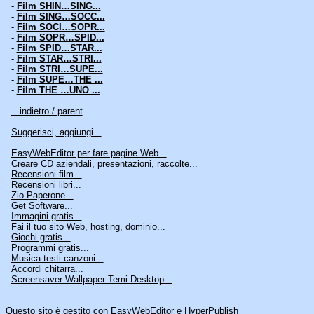
-
Film SHIN…SING...
-
Film SING…SOCC...
-
Film SOCI…SOPR...
-
Film SOPR…SPID...
-
Film SPID…STAR...
-
Film STAR…STRI...
-
Film STRI…SUPE...
-
Film SUPE…THE ...
-
Film THE …UNO ...
.. indietro / parent
Suggerisci, aggiungi...
EasyWebEditor per fare pagine Web...
Creare CD aziendali, presentazioni, raccolte...
Recensioni film...
Recensioni libri...
Zio Paperone...
Get Software...
Immagini gratis...
Fai il tuo sito Web, hosting, dominio...
Giochi gratis...
Programmi gratis...
Musica testi canzoni...
Accordi chitarra...
Screensaver Wallpaper Temi Desktop...
Questo sito è gestito con
EasyWebEditor
e
HyperPublish