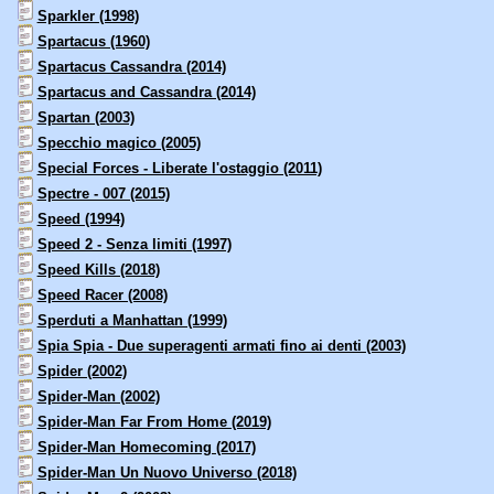
Sparkler (1998)
Spartacus (1960)
Spartacus Cassandra (2014)
Spartacus and Cassandra (2014)
Spartan (2003)
Specchio magico (2005)
Special Forces - Liberate l'ostaggio (2011)
Spectre - 007 (2015)
Speed (1994)
Speed 2 - Senza limiti (1997)
Speed Kills (2018)
Speed Racer (2008)
Sperduti a Manhattan (1999)
Spia Spia - Due superagenti armati fino ai denti (2003)
Spider (2002)
Spider-Man (2002)
Spider-Man Far From Home (2019)
Spider-Man Homecoming (2017)
Spider-Man Un Nuovo Universo (2018)