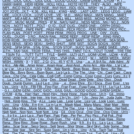
GENI…GIOC
GIOC…GIUL
GIUL…GOOD
GOOD…GREM
GREM…GYUM
-
H. (…
HARR
HARR…HERI
HERM…HOLL
HOLL…HOTE
HOTE…THEY
-
ALSO…IMPE
IMPI…INCO
INCO…INSE
INSE…INVI
INVI…ISOL
ISOL…WISH
-
IN J…JESU
JESU…
JOY
JOYE…JX.T
-
K.36…KILL
KILL…KYAS
-
AND …LAST
LAST…LEGG
LEGG…LIAM
LIBE…LOCK
LOCK…LOVE
LOVE…VIE
-
M.D.…MAGI
MAGI…MA'N
MANG…MART
MART…ME A
ME A…METR
METR…MILL
MILL…MISS
MISS…MOND
MOND…MOST
MOST…MUSC
MUSE…PRES
-
IP M…NATU
NATU…NESS
NESS…NN (
NO.2…NON
NON …NOTT
NOTT…POLT
-
O (O…OLE'
OLIG…ONES
ONE-…ORPH
ORSO…
UN'O
-
MARE…PAPE
PAPE…PASS
PASS…PECK
PECO…PERI
PERM…PICC
PICC…
PLAN
PLAN…PORT
PORT…PRIM
PRIM…PROG
PROG…UNE
-
QIN'…QUEL
QUEL…QUOR
-
3 RO…RAGN
RAIL…REDE
REEF…RESP
RESP…RING
RINO…
ROBI
ROBI…ROYA
ROYA…RUTH
-
O - …SANT
SANT…SCHE
SCHE…SEA
SEAB…
SENS
SENS…SEXO
SEXU…SHRO
SHUT…SIRE
SIST…SOGN
SOGN…SORE
SORE…SPIA
SPIA…STAL
STAL…STON
STOP…SUCC
SUCK…SWEE
SWEE…UNO
-
11TH…TAXI
TAXI…TEOR
TERA…THIS
THIS…TMNT
TO K…TOUT
TOWE…TRE
TRE
…TSUN
TU, …TUTT
TUTT…TYLE
-
BARR…ULTI
ULTI…UOMI
UOMI…UZAK
-
A VE…
VEND
VEND…VI P
VI P…VINO
VINY…VIVA
VIVA…VUOT
-
W. (…WEEK
WEEK…WISH
WISH…WWW
-
X
-
Y
007…2 Gi
-2 L…45 Y
47 R…Una
-
...a…A St
A Su…Adis
Admi…Al
p
Al p…Alle
Alle…Amer
Amer…Anam
Anar…Anot
Anot…Arms
Arri…Atte
Atte…L'al
L'al…
L'ar
L'ar…Un a
Un A…Un'a
-
A Be…Balz
Bamb…Beas
Beas…Benv
Benv…Birt
Bitc…
Blow
Blu…Boys
Boys…Buon
Buon…La b
La b…The
The…Una
-
Chi…Capt
Capt…Cava
Cava…Che
Che…Cida
Cida…Codi
Coff…Comp
Comu…Cose
Cose…Curs
Curu…Il c
Il
c…La C
La C…The
The…Una
-
Des…Dead
Dead…Dete
Dete…Disc
Diso…Doub
Doub…Dumb
Dumm…La d
La d…Una
-
...e…Egye
Ehre…En t
Enca…Ever
Ever…L'es
L'es…Un'e
-
A Fe…FBI
FBI…Fino
Fior…Fran
Fran…Fuga
Fuga…Il f
Il f…La f
La f…Una
-
G.I.…GENI
GENI…GIOC
GIOC…GIUL
GIUL…GOOD
GOOD…GREM
GREM…
GYUM
-
A Ha…Harr
Harr…Hesh
Hey…Hone
Hone…Hung
Hure…Un h
-
Gli…Immo
Immo…Inde
Inde…Inte
Inte…Iris
Iron…L'in
L'In…Un'i
-
I Jo…Jesu
Jet…Juda
Judg…The
-
Heli…Kimb
Kina…The
-
A Le…Lagu
Lais…Lege
Lege…Lice
Lie…Look
Loon…Lunc
Lunc…Una
-
A Ma…Il m
Il m…La m
La m…Magh
Magi…Manu
Manu…Matr
Matr…Mete
Metr…Mira
Mira…Monk
Monk…Mr.
Mr.…The
The…Una
-
I no…Napo
Napo…Nel
Nell…
Nigh
Nigh…Non
Non…Nott
Nott…Una
-
Gli…Octo
Ocul…One
One…Ossi
Oste…Un'o
-
o…Il p
Il p…La p
La p…Pani
Panj…Patc
Pate…Per
Per…Picc
Picc…Poli
Poli…Prid
Prid…Purp
Purs…Une
-
I qu…Quei
Quei…The
-
A Ro…La r
La r…Rais
Raja…Remo
Rena…Ring
Rino…Roge
Roge…Runn
Rush…Una
-
9.9…Il s
Il s…La s
La s…Sain
Saku…Scar
Scar…Seco
Seco…Sett
Seve…Shor
Show…Skyl
Skyl…Solv
Some…Spar
Spar…Star
Star…Stre
Stri…Susp
Susp…Un s
Un s…Uno
-
A Ta…Tach
Tad,…Teat
Teat…The
The…Thy
Thys…Top
Top…Tran
Tran…Trum
Trut…Tutt
Tutt…Una
-
Gli…