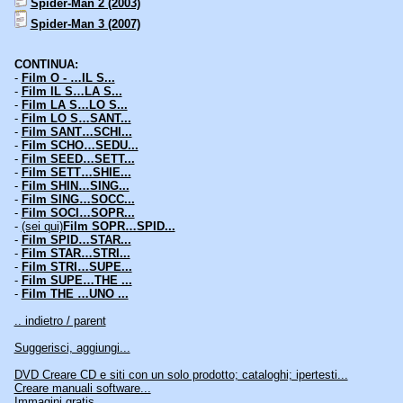
Spider-Man 2 (2003)
Spider-Man 3 (2007)
CONTINUA:
-
Film O - …IL S...
-
Film IL S…LA S...
-
Film LA S…LO S...
-
Film LO S…SANT...
-
Film SANT…SCHI...
-
Film SCHO…SEDU...
-
Film SEED…SETT...
-
Film SETT…SHIE...
-
Film SHIN…SING...
-
Film SING…SOCC...
-
Film SOCI…SOPR...
-
(sei qui)
Film SOPR…SPID...
-
Film SPID…STAR...
-
Film STAR…STRI...
-
Film STRI…SUPE...
-
Film SUPE…THE ...
-
Film THE …UNO ...
.. indietro / parent
Suggerisci, aggiungi...
DVD Creare CD e siti con un solo prodotto; cataloghi; ipertesti...
Creare manuali software...
Immagini gratis...