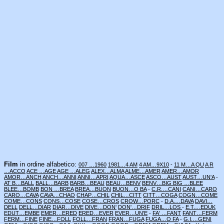
Film
in ordine alfabetico:
007 …1960
1981…4 AM
4 AM…9X10
-
11 M…A QU
A R
…ACCO
ACE …AGE
AGE …ALEG
ALEX…ALMA
ALME…AMER
AMER…AMOR
AMOR…ANCH
ANCH…ANNI
ANNI…APRI
AQUA…ASCE
ASCO…AUST
AUST…UN'A
-
AT B…BALL
BALL…BARB
BARB…BEAU
BEAU…BENV
BENV…BIG
BIG …BLEE
BLEE…BOMB
BON …BREA
BREA…BUON
BUON…O BA
-
C.R.…CANI
CANI…CARO
CARO…CAVA
CAVA…CHAO
CHAP…CHIL
CHIL…CITT
CITT…COGA
COGN…COME
COME…CONS
CONS…COSE
COSE…CROS
CROW…PORC
-
D.A.…DAVA
DAVI…
DELL
DELL…DIAR
DIAR…DIVE
DIVE…DON'
DON'…DRIF
DRIL…LOS
-
E.T.…EDUK
EDUT…EMBE
EMER…ERED
ERED…EVER
EVER…UN'E
-
FA' …FANT
FANT…FERM
FERM…FINE
FINE…FOLL
FOLL…FRAN
FRAN…FUGA
FUGA…O FA
-
G.I.…GENI