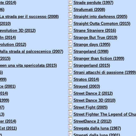
te (2014)
Strade perdute (1997)
06)
Strafumati (2008)
La strada per il successo (2008)
Straight into darkness (2005)
(2010)
Straight Outta Compton (2015)
evolution 3D (2012)
Strane Straniere (2016)
In (2014)
Strange But True (2019)
olution (2012)
Strange days (1995)
alla strada al palcoscenico (2007)
Strangeland (1998)
(2015)
Stranger than fiction (1999)
en una vita spericolata (2015)
Strangerland (2015)
6)
Strani attacchi di passione (1999)
999)
Stratos (2014)
ce (2001)
Strayed (2003)
2014)
Street Dance 2 (2012)
(1999)
Street Dance 3D (2010)
07)
Street Fight (2005)
13)
Street Fighter The Legend of Chu
ter (2014)
StreetDance 2 (2012)
st (2011)
Stregata dalla luna (1987)
)
Stregati dalla luna (2001)