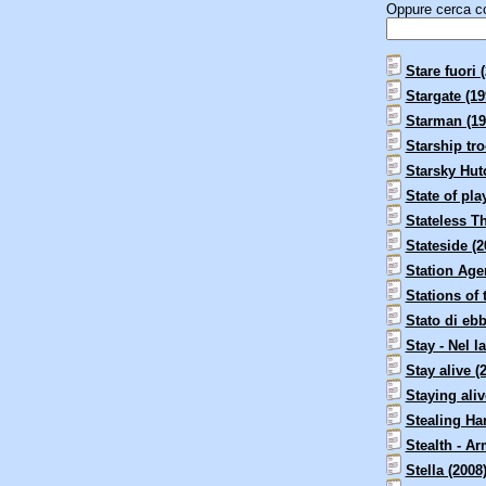
Oppure cerca con
Stare fuori 
Stargate (19
Starman (19
Starship tro
Starsky Hut
State of pla
Stateless Th
Stateside (2
Station Agen
Stations of 
Stato di ebb
Stay - Nel l
Stay alive (
Staying aliv
Stealing Ha
Stealth - A
Stella (2008