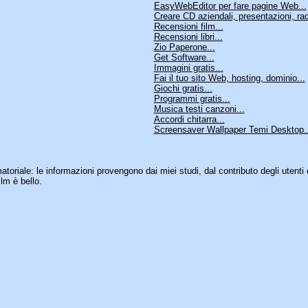
EasyWebEditor per fare pagine Web...
Creare CD aziendali, presentazioni, rac
Recensioni film...
Recensioni libri...
Zio Paperone...
Get Software...
Immagini gratis...
Fai il tuo sito Web, hosting, dominio...
Giochi gratis...
Programmi gratis...
Musica testi canzoni...
Accordi chitarra...
Screensaver Wallpaper Temi Desktop..
matoriale: le informazioni provengono dai miei studi, dal contributo degli utenti 
lm è bello.