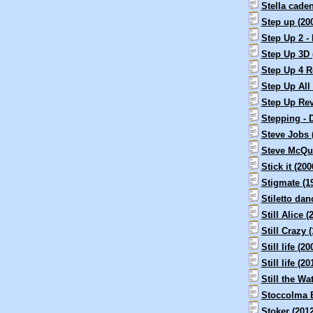
Stella caden
Step up (20
Step Up 2 - 
Step Up 3D 
Step Up 4 R
Step Up All 
Step Up Rev
Stepping - D
Steve Jobs 
Steve McQue
Stick it (200
Stigmate (1
Stiletto dan
Still Alice (
Still Crazy 
Still life (20
Still life (20
Still the Wa
Stoccolma E
Stoker (2012