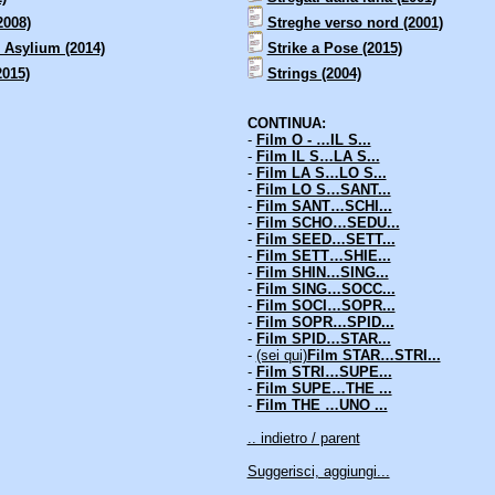
2008)
Streghe verso nord (2001)
 Asylium (2014)
Strike a Pose (2015)
2015)
Strings (2004)
CONTINUA:
-
Film O - …IL S...
-
Film IL S…LA S...
-
Film LA S…LO S...
-
Film LO S…SANT...
-
Film SANT…SCHI...
-
Film SCHO…SEDU...
-
Film SEED…SETT...
-
Film SETT…SHIE...
-
Film SHIN…SING...
-
Film SING…SOCC...
-
Film SOCI…SOPR...
-
Film SOPR…SPID...
-
Film SPID…STAR...
-
(sei qui)
Film STAR…STRI...
-
Film STRI…SUPE...
-
Film SUPE…THE ...
-
Film THE …UNO ...
.. indietro / parent
Suggerisci, aggiungi...