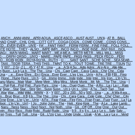
H
ANCH…ANNI
ANNI…APRI
AQUA…ASCE
ASCO…AUST
AUST…UN'A
-
AT B…BALL
HAO
CHAP…CHIL
CHIL…CITT
CITT…COGA
COGN…COME
COME…CONS
CONS…
ED…EVER
EVER…UN'E
-
FA' …FANT
FANT…FERM
FERM…FINE
FINE…FOLL
FOLL…
OTE
HOTE…THEY
-
ALSO…IMPE
IMPI…INCO
INCO…INSE
INSE…INVI
INVI…ISOL
MAGI…MA'N
MANG…MART
MART…ME A
ME A…METR
METR…MILL
MILL…MISS
E-…ORPH
ORSO…UN'O
-
MARE…PAPE
PAPE…PASS
PASS…PECK
PECO…PERI
NO…ROBI
ROBI…ROYA
ROYA…RUTH
-
O - …SANT
SANT…SCHE
SCHE…SEA
SEAB…
TAXI…TEOR
TERA…THIS
THIS…TMNT
TO K…TOUT
TOWE…TRE
TRE …TSUN
TU,
-
Y
007…2 Gi
-2 L…45 Y
47 R…Una
-
...a…A St
A Su…Adis
Admi…Al p
Al p…Alle
Alle…
n
Buon…La b
La b…The
The…Una
-
Chi…Capt
Capt…Cava
Cava…Che
Che…Cida
Una
-
...e…Egye
Ehre…En t
Enca…Ever
Ever…L'es
L'es…Un'e
-
A Fe…FBI
FBI…Fino
e
Hone…Hung
Hure…Un h
-
Gli…Immo
Immo…Inde
Inde…Inte
Inte…Iris
Iron…L'in
L'In…
anu
Manu…Matr
Matr…Mete
Metr…Mira
Mira…Monk
Monk…Mr.
Mr.…The
The…Una
-
I
c…Poli
Poli…Prid
Prid…Purp
Purs…Une
-
I qu…Quei
Quei…The
-
A Ro…La r
La r…Rais
r
Spar…Star
Star…Stre
Stri…Susp
Susp…Un s
Un s…Uno
-
A Ta…Tach
Tad,…Teat
…War
War,…Wild
Wild…WWW
-
X
-
Y
007…20 s
200…50 v
500…Una
-
...a…A Wa
A wa…
on…Bruc
Bruc…Il B
Il b…The
The…Una
-
Chi…Cara
Cara…Cele
Cele…Che'
Cher…City
Erne
Eroe…L'er
L'er…Un'e
-
A Fe…Fear
Fear…Fire
Firs…Fran
Fran…Fuor
Fuor…La f
La
Ipot…L'in
L'in…Un'i
-
I Jo…John
John…The
-
Heli…King
Kink…The
-
A Le…Lake
Lamb…
Naru…Ness
Ness…Noct
Noct…Not
Noth…Una
-
Gli…Off
Off…One
One…Out
Out…
ein…Rico
Rico…Robi
Robi…Rudd
Rude…Una
-
9.9…Il s
Il s…La s
Le s…Salv
Salv…
ren
Tres…Tutt
Tutt…Una
-
Gli…L'Uo
L'uo…Unde
Unde…Uzak
-
A Ve…La v
La v…Vend