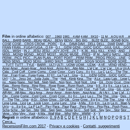
Film
in ordine alfabetico:
007 …1960
1981…4 AM
4 AM…9X10
-
11 M…A QU
A R …
BALL…BARB
BARB…BEAU
BEAU…BENV
BENV…BIG
BIG …BLEE
BLEE…BOMB
BON
COSE
COSE…CROS
CROW…PORC
-
D.A.…DAVA
DAVI…DELL
DELL…DIAR
DIAR…D
FRAN
FRAN…FUGA
FUGA…O FA
-
G.I.…GENI
GENI…GIOC
GIOC…GIUL
GIUL…GO
ISOL…WISH
-
IN J…JESU
JESU…JOY
JOYE…JX.T
-
K.36…KILL
KILL…KYAS
-
AND …
MISS…MOND
MOND…MOST
MOST…MUSC
MUSE…PRES
-
IP M…NATU
NATU…NES
PERM…PICC
PICC…PLAN
PLAN…PORT
PORT…PRIM
PRIM…PROG
PROG…UNE
-
SENS
SENS…SEXO
SEXU…SHRO
SHUT…SIRE
SIST…SOGN
SOGN…SORE
SORE…
…TUTT
TUTT…TYLE
-
BARR…ULTI
ULTI…UOMI
UOMI…UZAK
-
A VE…VEND
VEND…V
Amer
Amer…Anam
Anar…Anot
Anot…Arms
Arri…Atte
Atte…L'al
L'al…L'ar
L'ar…Un a
Un A
Cida…Codi
Coff…Comp
Comu…Cose
Cose…Curs
Curu…Il c
Il c…La C
La C…The
The
Fior…Fran
Fran…Fuga
Fuga…Il f
Il f…La f
La f…Una
-
G.I.…GENI
GENI…GIOC
GIOC…
Un'i
-
I Jo…Jesu
Jet…Juda
Judg…The
-
Heli…Kimb
Kina…The
-
A Le…Lagu
Lais…Lege
no…Napo
Napo…Nel
Nell…Nigh
Nigh…Non
Non…Nott
Nott…Una
-
Gli…Octo
Ocul…One
Raja…Remo
Rena…Ring
Rino…Roge
Roge…Runn
Rush…Una
-
9.9…Il s
Il s…La s
La s
Teat…The
The…Thy
Thys…Top
Top…Tran
Tran…Trum
Trut…Tutt
Tutt…Una
-
Gli…L'uo
Affl
Afri…Alfi
Algu…Alza
Ama,…Amor
Amor…Anim
Anim…Aqui
Arac…At t
At t…L'ae
L'af…L
City…Come
Come…Cont
Cont…Crom
Cron…Il c
Il c…La c
La c…The
The…Una
-
Des…
F…The
The…Una
-
A Gi…Ghos
Ghos…Gli
Glit…Gree
Gree…Il g
Il g…The
The…Una
-
A
Lega
Lega…Lice
Lie…Look
Loon…Luna
Lunc…Una
-
A Ma…Il m
Il m…La m
La m…Main
Un'o
-
o…Il p
Il p…La P
La P…Pa-r
Para…Paur
Paur…Pers
Perv…Pira
Pira…Posh
Poss…
Scha
Sche…Sei
Sei…Sfer
Sfid…Sign
Sign…Snow
So C…Sott
Sott…Spy
Spy…Stor
Stor…
Vene…Vino
Viny…Vuot
-
A Wa…Wall
Wal-…Who'
Why…WWW
-
X
-
Y
Registi
in ordine alfabetico:
0..9
A
B
C
D
E
F
G
H
I
J
K
L
M
N
O
P
Q
R
S
T
Cerca...
RecensioniFilm.com 2017
-
Privacy e cookies
-
Contatti, suggerimenti