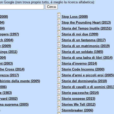
 Google (non trova proprio tutto, è meglio la ricerca alfabetica):
(2008)
Stop Loss (2008)
94)
Stop the Pounding Heart (2013)
84)
Storia del Tempo Inutile (20151)
opers (1997)
Storia di noi due (1999)
ch (2004)
Storia di un fantasma (2017)
y (2009)
Storia di un matrimonio (2019)
ings (2011)
Storia di un soldato (1985)
004)
Storia di una ladra di libri (2014)
t (2003)
Storia d'inverno (2014)
the Cross (2014)
Storie Code Inconnu (2000)
rezza (2017)
Storie d'armi e piccoli eroi (2005)
abirinto della mente (2005)
Storie del dormiveglia (2018)
2006)
Storie di cavalli e di uomini (2013
e (1983)
Storie pazzesche (2014)
rvard (2002)
Storie sospese (2015)
rma suprema (2005)
Stories We Tell (2012)
)
Stormbreaker (2006)