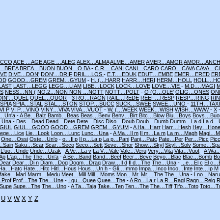
ACCO
ACE …AGE
AGE …ALEG
ALEX…ALMA
ALME…AMER
AMER…AMOR
AMOR…ANC
 …BREA
BREA…BUON
BUON…O BA
-
C.R.…CANI
CANI…CARO
CARO…CAVA
CAVA…C
IVE
DIVE…DON'
DON'…DRIF
DRIL…LOS
-
E.T.…EDUK
EDUT…EMBE
EMER…ERED
ER
OD
GOOD…GREM
GREM…GYUM
-
H. (…HARR
HARR…HERI
HERM…HOLL
HOLL…H
LAST
LAST…LEGG
LEGG…LIAM
LIBE…LOCK
LOCK…LOVE
LOVE…VIE
-
M.D.…MAGI
S
NESS…NN (
NO.2…NON
NON …NOTT
NOTT…POLT
-
O (O…OLE'
OLIG…ONES
ON
QIN'…QUEL
QUEL…QUOR
-
3 RO…RAGN
RAIL…REDE
REEF…RESP
RESP…RING
RI
SPIA
SPIA…STAL
STAL…STON
STOP…SUCC
SUCK…SWEE
SWEE…UNO
-
11TH…TAXI
I P
VI P…VINO
VINY…VIVA
VIVA…VUOT
-
W. (…WEEK
WEEK…WISH
WISH…WWW
-
X
…Un'a
-
A Be…Balz
Bamb…Beas
Beas…Benv
Benv…Birt
Bitc…Blow
Blu…Boys
Boys…Buo
…Una
-
Des…Dead
Dead…Dete
Dete…Disc
Diso…Doub
Doub…Dumb
Dumm…La d
La d…
GIUL
GIUL…GOOD
GOOD…GREM
GREM…GYUM
-
A Ha…Harr
Harr…Hesh
Hey…Hon
Lege…Lice
Lie…Look
Loon…Lunc
Lunc…Una
-
A Ma…Il m
Il m…La m
La m…Magh
Magi…M
One…Ossi
Oste…Un'o
-
o…Il p
Il p…La p
La p…Pani
Panj…Patc
Pate…Per
Per…Picc
Pic
…Sain
Saku…Scar
Scar…Seco
Seco…Sett
Seve…Shor
Show…Skyl
Skyl…Solv
Some…Spa
L'uo…Unde
Unde…Uzak
-
A Ve…La v
La V…Vale
Vale…Veru
Very…Vita
Vita…Vuot
-
A Wa
'Ap
L'aq…The
The…Un'a
-
A Be…Band
Band…Beef
Beer…Beve
Beyo…Blac
Blac…Bomb
B
Dear
Dear…Di n
Diam…Dog
Dogm…Draq
Draw…Il d
Il d…The
The…Una
-
...e…El c
El c…
 Ha…Hatc
Hate…Hitc
Hitl…Hous
Hous…Un h
-
Gli…Immo
Impa…Inco
Inco…Inte
Inte…Ip M
Make…Marl
Marm…Medu
Meet…Mill
Mill…Moms
Mon…Mr.
Mr.…The
The…Una
-
I no…Naru
Prof
Prof…The
The…Une
-
I qu…Quee
Quee…The
-
A Ro…La r
La R…Ragi
Ragn…Reig
R
Supe
Supe…The
The…Uno
-
A Ta…Taja
Take…Ten
Ten…The
The…Tiff
Tifo…Toto
Toto…T
U
V
W
X
Y
Z