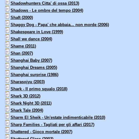
Shadowhunters Citta' di ossa (2013)
Shadows - Le ombre del tempo (2004)
Shaft (2000)
Shaggy Dog - Papa' che abbaia... non morde (2006)
Shakespeare in Love (1999)
Shall we dance (2004)
Shame (2011)
Shan (2007)
Shanghai Baby (2007)
Shanghai Dreams (2005)
Shanghai surprise (1986)
Sharasojyu (2003)
Shark - Il primo squalo (2018)
Shark 3D (2012)
Shark Night 3D (2011)
Shark Tale (2004)
Sharm El Sheik - Un'estate indimenticabile (2010)
Sharp Families - Tagliati per gli affari (2017)
Shattered - Gioco mortale (2007)
Shattered Glass (2003)