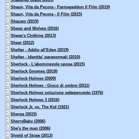
Shaun, Vita da Pecora - Farmageddon Il Film (2019)
Shaun, Vita da Pecora - Il Film (2015)
Shazam (2019)
Sheep and Wolves (2016)
Sheep's Clothing (2013)
Sheer (2012)
Shelter - Addio all'Eden (2019)
Shelter - Identita' paranormali (2010)
Sherlock - L'abominevole sposa (2015)
Sherlock Gnomes (2018)
Sherlock Holmes (2009)
Sherlock Holmes - Gioco di ombre (2011)
Sherlock Holmes soluzione settepercento (1976)
Sherlock Holmes 3 (2016)
Sherlock Jr. vs. The Kid (1921)
Sherpa (2015)
SherryBaby (2006)
She's the man (2006)
Shield of Straw (2013)