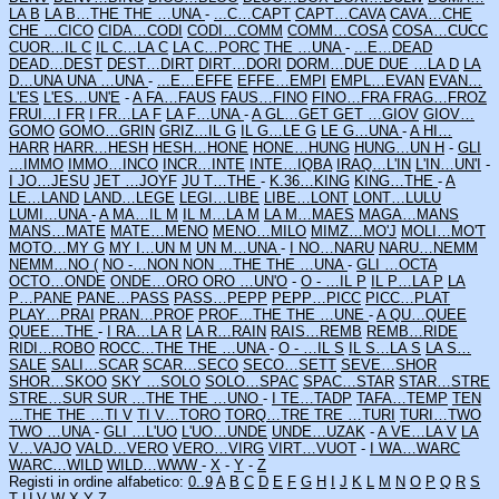
LA B
LA B…THE
THE …UNA
-
...C…CAPT
CAPT…CAVA
CAVA…CHE
CHE …CICO
CIDA…CODI
CODI…COMM
COMM…COSA
COSA…CUCC
CUOR…IL C
IL C…LA C
LA C…PORC
THE …UNA
-
...E…DEAD
DEAD…DEST
DEST…DIRT
DIRT…DORI
DORM…DUE
DUE …LA D
LA
D…UNA
UNA …UNA
-
...E…EFFE
EFFE…EMPI
EMPL…EVAN
EVAN…
L'ES
L'ES…UN'E
-
A FA…FAUS
FAUS…FINO
FINO…FRA
FRAG…FROZ
FRUI…I FR
I FR…LA F
LA F…UNA
-
A GL…GET
GET …GIOV
GIOV…
GOMO
GOMO…GRIN
GRIZ…IL G
IL G…LE G
LE G…UNA
-
A HI…
HARR
HARR…HESH
HESH…HONE
HONE…HUNG
HUNG…UN H
-
GLI
…IMMO
IMMO…INCO
INCR…INTE
INTE…IQBA
IRAQ…L'IN
L'IN…UN'I
-
I JO…JESU
JET …JOYF
JU T…THE
-
K.36…KING
KING…THE
-
A
LE…LAND
LAND…LEGE
LEGI…LIBE
LIBE…LONT
LONT…LULU
LUMI…UNA
-
A MA…IL M
IL M…LA M
LA M…MAES
MAGA…MANS
MANS…MATE
MATE…MENO
MENO…MILO
MIMZ…MO'J
MOLI…MO'T
MOTO…MY G
MY I…UN M
UN M…UNA
-
I NO…NARU
NARU…NEMM
NEMM…NO (
NO -…NON
NON …THE
THE …UNA
-
GLI …OCTA
OCTO…ONDE
ONDE…ORO
ORO …UN'O
-
O - …IL P
IL P…LA P
LA
P…PANE
PANE…PASS
PASS…PEPP
PEPP…PICC
PICC…PLAT
PLAY…PRAI
PRAN…PROF
PROF…THE
THE …UNE
-
A QU…QUEE
QUEE…THE
-
I RA…LA R
LA R…RAIN
RAIS…REMB
REMB…RIDE
RIDI…ROBO
ROCC…THE
THE …UNA
-
O - …IL S
IL S…LA S
LA S…
SALE
SALI…SCAR
SCAR…SECO
SECO…SETT
SEVE…SHOR
SHOR…SKOO
SKY …SOLO
SOLO…SPAC
SPAC…STAR
STAR…STRE
STRE…SUR
SUR …THE
THE …UNO
-
I TE…TADP
TAFA…TEMP
TEN
…THE
THE …TI V
TI V…TORO
TORQ…TRE
TRE …TURI
TURI…TWO
TWO …UNA
-
GLI …L'UO
L'UO…UNDE
UNDE…UZAK
-
A VE…LA V
LA
V…VAJO
VALD…VERO
VERO…VIRG
VIRT…VUOT
-
I WA…WARC
WARC…WILD
WILD…WWW
-
X
-
Y
-
Z
Registi in ordine alfabetico:
0..9
A
B
C
D
E
F
G
H
I
J
K
L
M
N
O
P
Q
R
S
T
U
V
W
X
Y
Z