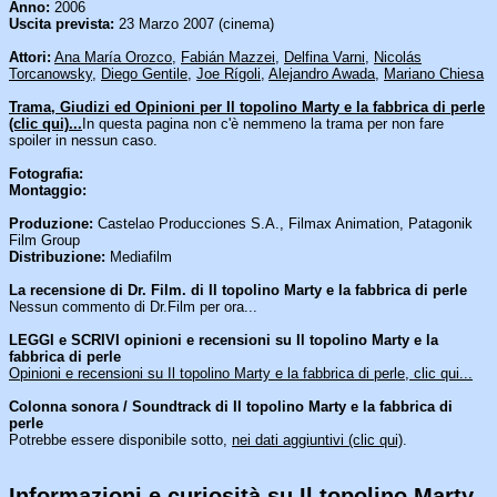
Anno:
2006
Uscita prevista:
23 Marzo 2007 (cinema)
Attori:
Ana María Orozco
,
Fabián Mazzei
,
Delfina Varni
,
Nicolás
Torcanowsky
,
Diego Gentile
,
Joe Rígoli
,
Alejandro Awada
,
Mariano Chiesa
Trama, Giudizi ed Opinioni per Il topolino Marty e la fabbrica di perle
(clic qui)...
In questa pagina non c'è nemmeno la trama per non fare
spoiler in nessun caso.
Fotografia:
Montaggio:
Produzione:
Castelao Producciones S.A., Filmax Animation, Patagonik
Film Group
Distribuzione:
Mediafilm
La recensione di Dr. Film. di Il topolino Marty e la fabbrica di perle
Nessun commento di Dr.Film per ora...
LEGGI e SCRIVI opinioni e recensioni su Il topolino Marty e la
fabbrica di perle
Opinioni e recensioni su Il topolino Marty e la fabbrica di perle, clic qui...
Colonna sonora / Soundtrack di Il topolino Marty e la fabbrica di
perle
Potrebbe essere disponibile sotto,
nei dati aggiuntivi (clic qui)
.
Informazioni e curiosità su Il topolino Marty