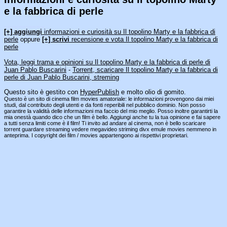
e la fabbrica di perle
[an error occurred while processing this directive]
[+] aggiungi
informazioni e curiosità su Il topolino Marty e la fabbrica di
perle
oppure
[+] scrivi
recensione e vota Il topolino Marty e la fabbrica di
perle
Vota, leggi trama e opinioni su Il topolino Marty e la fabbrica di perle di
Juan Pablo Buscarini
-
Torrent, scaricare Il topolino Marty e la fabbrica di
perle di Juan Pablo Buscarini, streming
Questo sito è gestito con
HyperPublish
e molto olio di gomito.
Questo è un sito di cinema film movies amatoriale: le informazioni provengono dai miei
studi, dal contributo degli utenti e da fonti reperibili nel pubblico dominio. Non posso
garantire la validità delle informazioni ma faccio del mio meglio. Posso inoltre garantirti la
mia onestà quando dico che un film è bello. Aggiungi anche tu la tua opinione e fai sapere
a tutti senza limiti come è il film! Ti invito ad andare al cinema, non è bello scaricare
torrent guardare streaming vedere megavideo striming divx emule movies nemmeno in
anteprima. I copyright dei film / movies appartengono ai rispettivi proprietari.