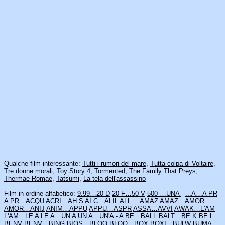
Qualche film interessante:
Tutti i rumori del mare
,
Tutta colpa di Voltaire
,
Tre donne morali
,
Toy Story 4
,
Tormented
,
The Family That Preys
,
Thermae Romae
,
Tatsumi
,
La tela dell'assassino
Film in ordine alfabetico:
9.99…20 D
20 F…50 V
500 …UNA
-
...A…A PR
A PR…ACQU
ACRI…AH S
AI C…ALIL
ALL …AMAZ
AMAZ…AMOR
AMOR…ANIJ
ANIM…APPU
APPU…ASPR
ASSA…AVVI
AWAK…L'AM
L'AM…LE A
LE A…UN A
UN A…UN'A
-
A BE…BALL
BALT…BE K
BE L…
BENV
BENV…BING
BIOS…BLOO
BLOO…BOX
BOXI…BULW
BUMA…