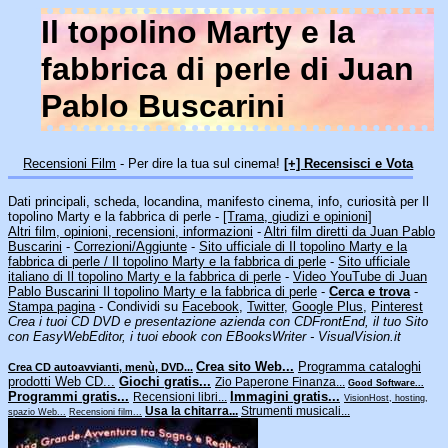
Il topolino Marty e la
fabbrica di perle di Juan
Pablo Buscarini
Recensioni Film
- Per dire la tua sul cinema!
[+] Recensisci e Vota
Dati principali, scheda, locandina, manifesto cinema, info, curiosità per Il
topolino Marty e la fabbrica di perle -
[Trama, giudizi e opinioni]
Altri film, opinioni, recensioni, informazioni
-
Altri film diretti da Juan Pablo
Buscarini
-
Correzioni/Aggiunte
-
Sito ufficiale di Il topolino Marty e la
fabbrica di perle / Il topolino Marty e la fabbrica di perle
-
Sito ufficiale
italiano di Il topolino Marty e la fabbrica di perle
-
Video YouTube di Juan
Pablo Buscarini Il topolino Marty e la fabbrica di perle
-
Cerca e trova
-
Stampa pagina
- Condividi su
Facebook
,
Twitter
,
Google Plus
,
Pinterest
Crea i tuoi CD DVD e presentazione azienda con CDFrontEnd, il tuo Sito
con EasyWebEditor, i tuoi ebook con EBooksWriter - VisualVision.it
Crea sito Web...
Programma cataloghi
Crea CD autoavvianti, menù, DVD...
prodotti Web CD...
Giochi gratis...
Zio Paperone Finanza...
Good Software...
Programmi gratis...
Immagini gratis...
Recensioni libri...
VisionHost, hosting,
Usa la chitarra...
Strumenti musicali...
spazio Web...
Recensioni film...