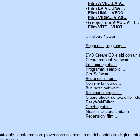
-
Film A VE…LA V...
-
Film LA V…UNA ...
-
Film UNA …VEDO...
-
Film VEGA…VIAG...
-
(sei qui)
Film VIAG…VITT...
-
Film VITT…VUOT...
.. indietro / parent
Suggerisci, aggiungi...
DVD Creare CD e siti con un sol
Creare manuali software...
Immagini gratis...
Programmi semplici...
Get Software...
Recensioni libri...
Non me lo ricordo...
Business software...
Soluzioni semplici...
Creare ebook software libri elet
EasyWebEditor...
Giochi gratis...
Musica, accordi chitarra...
Recensioni film...
matoriale: le informazioni provengono dai miei studi, dal contributo degli utenti 
lm è bello.