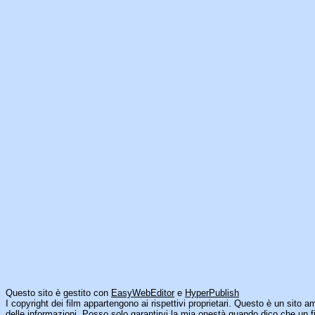
Questo sito è gestito con
EasyWebEditor
e
HyperPublish
I copyright dei film appartengono ai rispettivi proprietari. Questo è un sito a
delle informazioni. Posso solo garantirvi la mia onestà quando dico che un fi