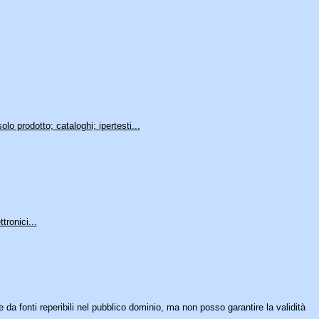
o prodotto; cataloghi; ipertesti...
tronici...
e da fonti reperibili nel pubblico dominio, ma non posso garantire la validità