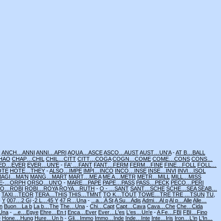
H
ANCH…ANNI
ANNI…APRI
AQUA…ASCE
ASCO…AUST
AUST…UN'A
-
AT B…BALL
HAO
CHAP…CHIL
CHIL…CITT
CITT…COGA
COGN…COME
COME…CONS
CONS…
ED…EVER
EVER…UN'E
-
FA' …FANT
FANT…FERM
FERM…FINE
FINE…FOLL
FOLL…
OTE
HOTE…THEY
-
ALSO…IMPE
IMPI…INCO
INCO…INSE
INSE…INVI
INVI…ISOL
MAGI…MA'N
MANG…MART
MART…ME A
ME A…METR
METR…MILL
MILL…MISS
E-…ORPH
ORSO…UN'O
-
MARE…PAPE
PAPE…PASS
PASS…PECK
PECO…PERI
NO…ROBI
ROBI…ROYA
ROYA…RUTH
-
O - …SANT
SANT…SCHE
SCHE…SEA
SEAB…
TAXI…TEOR
TERA…THIS
THIS…TMNT
TO K…TOUT
TOWE…TRE
TRE …TSUN
TU,
-
Y
007…2 Gi
-2 L…45 Y
47 R…Una
-
...a…A St
A Su…Adis
Admi…Al p
Al p…Alle
Alle…
n
Buon…La b
La b…The
The…Una
-
Chi…Capt
Capt…Cava
Cava…Che
Che…Cida
Una
-
...e…Egye
Ehre…En t
Enca…Ever
Ever…L'es
L'es…Un'e
-
A Fe…FBI
FBI…Fino
e
Hone…Hung
Hure…Un h
-
Gli…Immo
Immo…Inde
Inde…Inte
Inte…Iris
Iron…L'in
L'In…