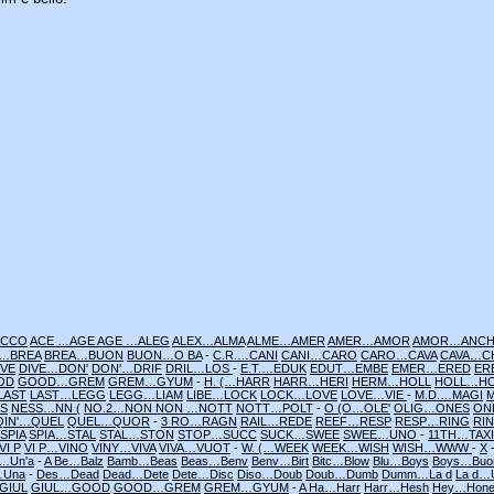
ACCO
ACE …AGE
AGE …ALEG
ALEX…ALMA
ALME…AMER
AMER…AMOR
AMOR…ANC
 …BREA
BREA…BUON
BUON…O BA
-
C.R.…CANI
CANI…CARO
CARO…CAVA
CAVA…C
IVE
DIVE…DON'
DON'…DRIF
DRIL…LOS
-
E.T.…EDUK
EDUT…EMBE
EMER…ERED
ER
OD
GOOD…GREM
GREM…GYUM
-
H. (…HARR
HARR…HERI
HERM…HOLL
HOLL…H
LAST
LAST…LEGG
LEGG…LIAM
LIBE…LOCK
LOCK…LOVE
LOVE…VIE
-
M.D.…MAGI
S
NESS…NN (
NO.2…NON
NON …NOTT
NOTT…POLT
-
O (O…OLE'
OLIG…ONES
ON
QIN'…QUEL
QUEL…QUOR
-
3 RO…RAGN
RAIL…REDE
REEF…RESP
RESP…RING
RI
SPIA
SPIA…STAL
STAL…STON
STOP…SUCC
SUCK…SWEE
SWEE…UNO
-
11TH…TAXI
I P
VI P…VINO
VINY…VIVA
VIVA…VUOT
-
W. (…WEEK
WEEK…WISH
WISH…WWW
-
X
…Un'a
-
A Be…Balz
Bamb…Beas
Beas…Benv
Benv…Birt
Bitc…Blow
Blu…Boys
Boys…Buo
…Una
-
Des…Dead
Dead…Dete
Dete…Disc
Diso…Doub
Doub…Dumb
Dumm…La d
La d…
GIUL
GIUL…GOOD
GOOD…GREM
GREM…GYUM
-
A Ha…Harr
Harr…Hesh
Hey…Hon