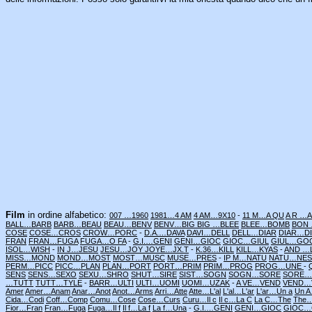
Film
in ordine alfabetico:
007 …1960
1981…4 AM
4 AM…9X10
-
11 M…A QU
A R …
BALL…BARB
BARB…BEAU
BEAU…BENV
BENV…BIG
BIG …BLEE
BLEE…BOMB
BON
COSE
COSE…CROS
CROW…PORC
-
D.A.…DAVA
DAVI…DELL
DELL…DIAR
DIAR…D
FRAN
FRAN…FUGA
FUGA…O FA
-
G.I.…GENI
GENI…GIOC
GIOC…GIUL
GIUL…GO
ISOL…WISH
-
IN J…JESU
JESU…JOY
JOYE…JX.T
-
K.36…KILL
KILL…KYAS
-
AND …
MISS…MOND
MOND…MOST
MOST…MUSC
MUSE…PRES
-
IP M…NATU
NATU…NES
PERM…PICC
PICC…PLAN
PLAN…PORT
PORT…PRIM
PRIM…PROG
PROG…UNE
-
SENS
SENS…SEXO
SEXU…SHRO
SHUT…SIRE
SIST…SOGN
SOGN…SORE
SORE…
…TUTT
TUTT…TYLE
-
BARR…ULTI
ULTI…UOMI
UOMI…UZAK
-
A VE…VEND
VEND…V
Amer
Amer…Anam
Anar…Anot
Anot…Arms
Arri…Atte
Atte…L'al
L'al…L'ar
L'ar…Un a
Un A
Cida…Codi
Coff…Comp
Comu…Cose
Cose…Curs
Curu…Il c
Il c…La C
La C…The
The
Fior…Fran
Fran…Fuga
Fuga…Il f
Il f…La f
La f…Una
-
G.I.…GENI
GENI…GIOC
GIOC…