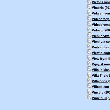
Victor Frank
Victoria (20
Vida en som
Videocracy -
Videodrome
Vidocq (200
Vieni a vive
Vieni via c
Vietato mori
Vietato sog
View from t
Vijay, il mi
Villa la Mas
Villa Triste 
Villalobos (
Villetta con
Vincere (20
Vinicio Cap