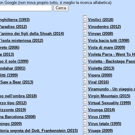
 Google (non trova proprio tutto, è meglio la ricerca alfabetica):
nghilterra (1993)
Vinilici (2018)
Paradiso (2012)
Vinodentro (2012)
'animo dei figli della Shoah (2014)
Vinyan (2008)
'isola misteriosa (2012)
Viola bacia tutti (1998)
reto (2006)
Viola di mare (2009)
a (2013)
Violeta Parra - Went To H
o il sole (1999)
Violetta - Backstage Pass
ndahar (2001)
Violette (2013)
itti (1999)
Vipera (2000)
 Saw a Bear (2013)
Viral (2016)
Viramundo - Un viaggio m
mo nell'ombra (2018)
Virgin Mountain (2015)
erzo tipo (2012)
Virtual Sexuality (1999)
rizzonte (2019)
Virunga (2014)
na Barcelona (2008)
Virus (1999)
hingo (2009)
Virus letale (1995)
storia segreta del Dott. Frankenstein (2015)
Visage (2009)