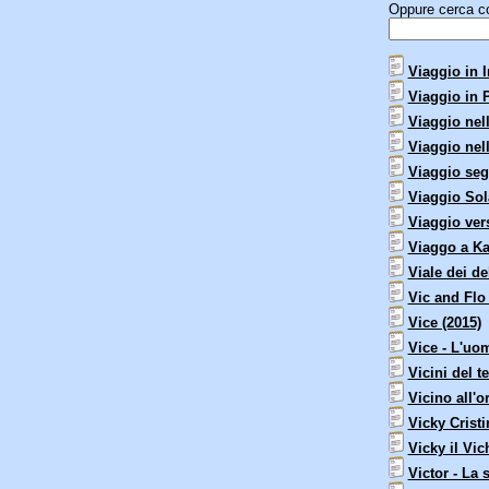
Oppure cerca con
Viaggio in I
Viaggio in 
Viaggio nell
Viaggio nell
Viaggio seg
Viaggio Sol
Viaggio vers
Viaggo a Ka
Viale dei del
Vic and Flo
Vice (2015)
Vice - L'uo
Vicini del t
Vicino all'o
Vicky Cristi
Vicky il Vic
Victor - La 