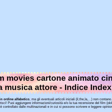
lm movies cartone animato ci
a musica attore - Indice Index
in ordine alfabetico
, ma gli eventuali articoli iniziali (il,the,la,...) non contan
sci! Puoi aggiungere informazioni/curiosità e/o la tua recensione del film (okk
è controllato dalle multinazionali e in cui si possono scrivere e leggere opinio