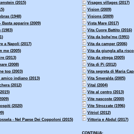
enstein (2015)
Visages villages (2017)
15)
Vision (2009)
bras (1948)
Visions (2009)
 Basta apparire (2009)
Vista Mare (2017)
 (1983)
Vita Cuore Battito (2016)
1)
Vita da bohe'me (1991)
re a Napoli (2017)
Vita da camper (2006)
on me (2005)
Vita da giungla alla riscos
re (2013)
Vita da strega (2005)
nare (2008)
Vita di Pi (2012)
he top (2003)
Vita segreta di Maria Cap
o amico indiano (2013)
Vita Smeralda (2005)
chera (2012)
Vital (2004)
(2015)
Vite al centro (2013)
2009)
Vite nascoste (2000)
 ospiti (2020)
Vite Strozzate (1996)
09)
Vitriol (2012)
ossela - Nel Paese Dei Coppoloni (2015)
Vittoria e Abdul (2017)
CONTINUA: