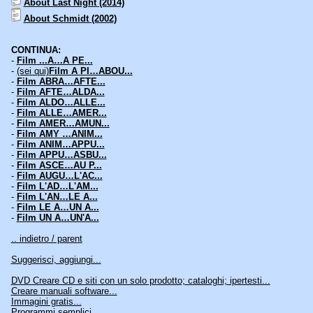
About Last Night (2014)
About Schmidt (2002)
CONTINUA:
-
Film ...A…A PE...
-
(sei qui)
Film A PI…ABOU...
-
Film ABRA…AFTE...
-
Film AFTE…ALDA...
-
Film ALDO…ALLE...
-
Film ALLE…AMER...
-
Film AMER…AMUN...
-
Film AMY …ANIM...
-
Film ANIM…APPU...
-
Film APPU…ASBU...
-
Film ASCE…AU P...
-
Film AUGU…L'AC...
-
Film L'AD…L'AM...
-
Film L'AN…LE A...
-
Film LE A…UN A...
-
Film UN A…UN'A...
.. indietro / parent
Suggerisci, aggiungi...
DVD Creare CD e siti con un solo prodotto; cataloghi; ipertesti...
Creare manuali software...
Immagini gratis...
Programmi semplici...