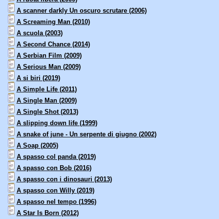
A scanner darkly Un oscuro scrutare (2006)
A Screaming Man (2010)
A scuola (2003)
A Second Chance (2014)
A Serbian Film (2009)
A Serious Man (2009)
A si biri (2019)
A Simple Life (2011)
A Single Man (2009)
A Single Shot (2013)
A slipping down life (1999)
A snake of june - Un serpente di giugno (2002)
A Soap (2005)
A spasso col panda (2019)
A spasso con Bob (2016)
A spasso con i dinosauri (2013)
A spasso con Willy (2019)
A spasso nel tempo (1996)
A Star Is Born (2012)