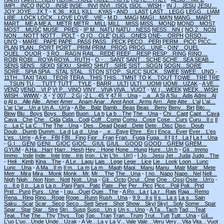
IMPI…INCO
INCO…INSE
INSE…INVI
INVI…ISOL
ISOL…WISH
-
IN J…JESU
JESU…
JOY
JOYE…JX.T
-
K.36…KILL
KILL…KYAS
-
AND …LAST
LAST…LEGG
LEGG…LIAM
LIBE…LOCK
LOCK…LOVE
LOVE…VIE
-
M.D.…MAGI
MAGI…MA'N
MANG…MART
MART…ME A
ME A…METR
METR…MILL
MILL…MISS
MISS…MOND
MOND…MOST
MOST…MUSC
MUSE…PRES
-
IP M…NATU
NATU…NESS
NESS…NN (
NO.2…NON
NON …NOTT
NOTT…POLT
-
O (O…OLE'
OLIG…ONES
ONE-…ORPH
ORSO…
UN'O
-
MARE…PAPE
PAPE…PASS
PASS…PECK
PECO…PERI
PERM…PICC
PICC…
PLAN
PLAN…PORT
PORT…PRIM
PRIM…PROG
PROG…UNE
-
QIN'…QUEL
QUEL…QUOR
-
3 RO…RAGN
RAIL…REDE
REEF…RESP
RESP…RING
RINO…
ROBI
ROBI…ROYA
ROYA…RUTH
-
O - …SANT
SANT…SCHE
SCHE…SEA
SEAB…
SENS
SENS…SEXO
SEXU…SHRO
SHUT…SIRE
SIST…SOGN
SOGN…SORE
SORE…SPIA
SPIA…STAL
STAL…STON
STOP…SUCC
SUCK…SWEE
SWEE…UNO
-
11TH…TAXI
TAXI…TEOR
TERA…THIS
THIS…TMNT
TO K…TOUT
TOWE…TRE
TRE
…TSUN
TU, …TUTT
TUTT…TYLE
-
BARR…ULTI
ULTI…UOMI
UOMI…UZAK
-
A VE…
VEND
VEND…VI P
VI P…VINO
VINY…VIVA
VIVA…VUOT
-
W. (…WEEK
WEEK…WISH
WISH…WWW
-
X
-
Y
007…2 Gi
-2 L…45 Y
47 R…Una
-
...a…A St
A Su…Adis
Admi…Al
p
Al p…Alle
Alle…Amer
Amer…Anam
Anar…Anot
Anot…Arms
Arri…Atte
Atte…L'al
L'al…
L'ar
L'ar…Un a
Un A…Un'a
-
A Be…Balz
Bamb…Beas
Beas…Benv
Benv…Birt
Bitc…
Blow
Blu…Boys
Boys…Buon
Buon…La b
La b…The
The…Una
-
Chi…Capt
Capt…Cava
Cava…Che
Che…Cida
Cida…Codi
Coff…Comp
Comu…Cose
Cose…Curs
Curu…Il c
Il
c…La C
La C…The
The…Una
-
Des…Dead
Dead…Dete
Dete…Disc
Diso…Doub
Doub…Dumb
Dumm…La d
La d…Una
-
...e…Egye
Ehre…En t
Enca…Ever
Ever…L'es
L'es…Un'e
-
A Fe…FBI
FBI…Fino
Fior…Fran
Fran…Fuga
Fuga…Il f
Il f…La f
La f…Una
-
G.I.…GENI
GENI…GIOC
GIOC…GIUL
GIUL…GOOD
GOOD…GREM
GREM…
GYUM
-
A Ha…Harr
Harr…Hesh
Hey…Hone
Hone…Hung
Hure…Un h
-
Gli…Immo
Immo…Inde
Inde…Inte
Inte…Iris
Iron…L'in
L'In…Un'i
-
I Jo…Jesu
Jet…Juda
Judg…The
-
Heli…Kimb
Kina…The
-
A Le…Lagu
Lais…Lege
Lege…Lice
Lie…Look
Loon…Lunc
Lunc…Una
-
A Ma…Il m
Il m…La m
La m…Magh
Magi…Manu
Manu…Matr
Matr…Mete
Metr…Mira
Mira…Monk
Monk…Mr.
Mr.…The
The…Una
-
I no…Napo
Napo…Nel
Nell…
Nigh
Nigh…Non
Non…Nott
Nott…Una
-
Gli…Octo
Ocul…One
One…Ossi
Oste…Un'o
-
o…Il p
Il p…La p
La p…Pani
Panj…Patc
Pate…Per
Per…Picc
Picc…Poli
Poli…Prid
Prid…Purp
Purs…Une
-
I qu…Quei
Quei…The
-
A Ro…La r
La r…Rais
Raja…Remo
Rena…Ring
Rino…Roge
Roge…Runn
Rush…Una
-
9.9…Il s
Il s…La s
La s…Sain
Saku…Scar
Scar…Seco
Seco…Sett
Seve…Shor
Show…Skyl
Skyl…Solv
Some…Spar
Spar…Star
Star…Stre
Stri…Susp
Susp…Un s
Un s…Uno
-
A Ta…Tach
Tad,…Teat
Teat…The
The…Thy
Thys…Top
Top…Tran
Tran…Trum
Trut…Tutt
Tutt…Una
-
Gli…
L'uo
L'uo…Unde
Unde…Uzak
-
A Ve…La v
La V…Vale
Vale…Veru
Very…Vita
Vita…Vuot