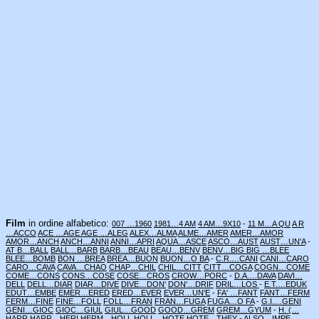
Film
in ordine alfabetico:
007 …1960
1981…4 AM
4 AM…9X10
-
11 M…A QU
A R
…ACCO
ACE …AGE
AGE …ALEG
ALEX…ALMA
ALME…AMER
AMER…AMOR
AMOR…ANCH
ANCH…ANNI
ANNI…APRI
AQUA…ASCE
ASCO…AUST
AUST…UN'A
-
AT B…BALL
BALL…BARB
BARB…BEAU
BEAU…BENV
BENV…BIG
BIG …BLEE
BLEE…BOMB
BON …BREA
BREA…BUON
BUON…O BA
-
C.R.…CANI
CANI…CARO
CARO…CAVA
CAVA…CHAO
CHAP…CHIL
CHIL…CITT
CITT…COGA
COGN…COME
COME…CONS
CONS…COSE
COSE…CROS
CROW…PORC
-
D.A.…DAVA
DAVI…
DELL
DELL…DIAR
DIAR…DIVE
DIVE…DON'
DON'…DRIF
DRIL…LOS
-
E.T.…EDUK
EDUT…EMBE
EMER…ERED
ERED…EVER
EVER…UN'E
-
FA' …FANT
FANT…FERM
FERM…FINE
FINE…FOLL
FOLL…FRAN
FRAN…FUGA
FUGA…O FA
-
G.I.…GENI
GENI…GIOC
GIOC…GIUL
GIUL…GOOD
GOOD…GREM
GREM…GYUM
-
H. (…
HARR
HARR…HERI
HERM…HOLL
HOLL…HOTE
HOTE…THEY
-
ALSO…IMPE