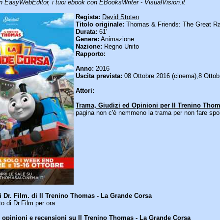
n EasyWebEditor, i tuoi ebook con EBooksWriter - VisualVision.it
Regista:
David Stoten
Titolo originale:
Thomas & Friends: The Great R
Durata:
61'
Genere:
Animazione
Nazione:
Regno Unito
Rapporto:
Anno:
2016
Uscita prevista:
08 Ottobre 2016 (cinema),8 Ottob
Attori:
Trama, Giudizi ed Opinioni per Il Trenino Thoma
pagina non c'è nemmeno la trama per non fare spoi
i Dr. Film. di Il Trenino Thomas - La Grande Corsa
di Dr.Film per ora...
opinioni e recensioni su Il Trenino Thomas - La Grande Corsa