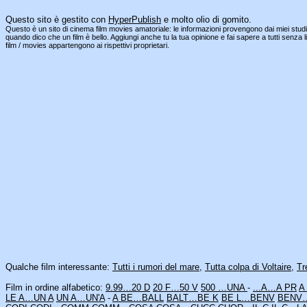
Questo sito è gestito con
HyperPublish
e molto olio di gomito.
Questo è un sito di cinema film movies amatoriale: le informazioni provengono dai miei studi, d
quando dico che un film è bello. Aggiungi anche tu la tua opinione e fai sapere a tutti senz
film / movies appartengono ai rispettivi proprietari.
Qualche film interessante:
Tutti i rumori del mare
,
Tutta colpa di Voltaire
,
Tr
Film in ordine alfabetico:
9.99…20 D
20 F…50 V
500 …UNA
-
...A…A PR
A
LE A…UN A
UN A…UN'A
-
A BE…BALL
BALT…BE K
BE L…BENV
BENV