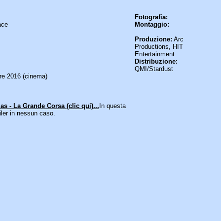
Fotografia:
ace
Montaggio:
Produzione:
Arc
Productions, HIT
Entertainment
Distribuzione:
QMI/Stardust
re 2016 (cinema)
s - La Grande Corsa (clic qui)...
In questa
ler in nessun caso.