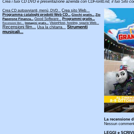
Crea i tuoi CD DVD e presentazione azienda con CDFrontEnd, il tuo Sito co
Crea sito Web...
Crea CD autoavvianti, menù, DVD...
Programma cataloghi prodotti Web CD...
Giochi gratis...
Zio
Good Software...
Programmi gratis...
Paperone Finanza...
VisionHost, hosting, spazio Web...
Recensioni libri...
Immagini gratis...
Recensioni film...
Strumenti
Usa la chitarra...
musicali...
La recensione d
Nessun commento 
LEGGI e SCRIVI 