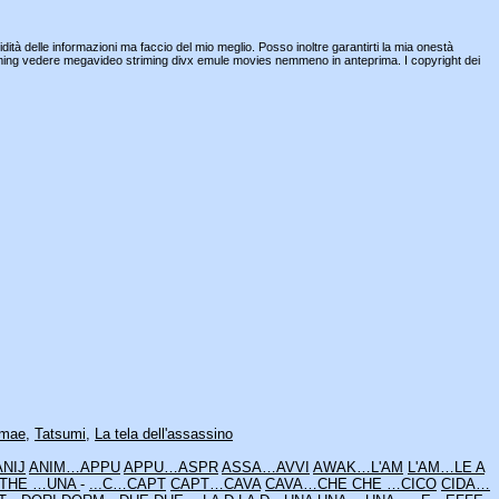
idità delle informazioni ma faccio del mio meglio. Posso inoltre garantirti la mia onestà
streaming vedere megavideo striming divx emule movies nemmeno in anteprima. I copyright dei
omae
,
Tatsumi
,
La tela dell'assassino
NIJ
ANIM…APPU
APPU…ASPR
ASSA…AVVI
AWAK…L'AM
L'AM…LE A
THE …UNA
-
...C…CAPT
CAPT…CAVA
CAVA…CHE
CHE …CICO
CIDA…