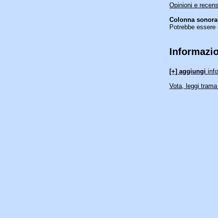
Opinioni e recens
Colonna sonora 
Potrebbe essere 
Informazio
[an error occurred while processing this directive]
[+] aggiungi
info
Vota, leggi trama