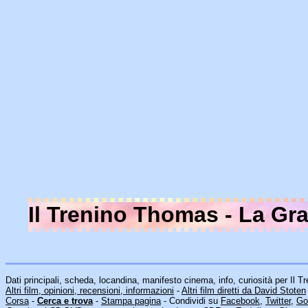
Il Trenino Thomas - La Gr
Dati principali, scheda, locandina, manifesto cinema, info, curiosità per Il
Altri film, opinioni, recensioni, informazioni
-
Altri film diretti da David Stoten
Corsa
-
Cerca e trova
-
Stampa pagina
- Condividi su
Facebook
,
Twitter
,
Go