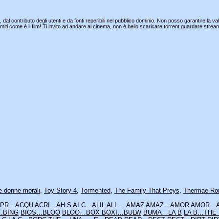
al contributo degli utenti e da fonti reperibili nel pubblico dominio. Non posso garantire la val
a limiti come è il film! Ti invito ad andare al cinema, non è bello scaricare torrent guardare 
e donne morali
,
Toy Story 4
,
Tormented
,
The Family That Preys
,
Thermae R
 PR…ACQU
ACRI…AH S
AI C…ALIL
ALL …AMAZ
AMAZ…AMOR
AMOR…A
…BING
BIOS…BLOO
BLOO…BOX
BOXI…BULW
BUMA…LA B
LA B…THE