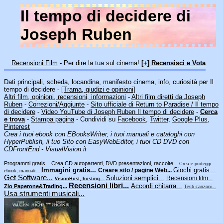
Il tempo di decidere di
Joseph Ruben
Recensioni Film
- Per dire la tua sul cinema!
[+] Recensisci e Vota
Dati principali, scheda, locandina, manifesto cinema, info, curiosità per Il
tempo di decidere -
[Trama, giudizi e opinioni]
Altri film, opinioni, recensioni, informazioni
-
Altri film diretti da Joseph
Ruben
-
Correzioni/Aggiunte
-
Sito ufficiale di Return to Paradise / Il tempo
di decidere
-
Video YouTube di Joseph Ruben Il tempo di decidere
-
Cerca
e trova
-
Stampa pagina
- Condividi su
Facebook
,
Twitter
,
Google Plus
,
Pinterest
Crea i tuoi ebook con EBooksWriter, i tuoi manuali e cataloghi con
HyperPublish, il tuo Sito con EasyWebEditor, i tuoi CD DVD con
CDFrontEnd - VisualVision.it
Programmi gratis...
Crea CD autopartenti, DVD presentazioni, raccolte...
Crea e proteggi
Immagini gratis...
Giochi gratis...
Creare sito / pagine Web...
ebook, manuali...
Get Software...
Soluzioni semplici...
Recensioni film...
VisionHost, hosting...
Recensioni libri...
Accordi chitarra...
Zio Paperone&Trading...
Testi canzoni...
Usa strumenti musicali...