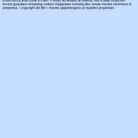
a tutti senza limiti come è il film! Ti invito ad andare al cinema, non è bello scaricare
torrent guardare streaming vedere megavideo striming divx emule movies nemmeno in
anteprima. I copyright dei film / movies appartengono ai rispettivi proprietari.