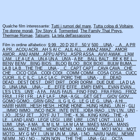
Qualche film interessante:
Tutti i rumori del mare
,
Tutta colpa di Voltaire
,
Tre donne morali
,
Toy Story 4
,
Tormented
,
The Family That Preys
,
Thermae Romae
,
Tatsumi
,
La tela dell'assassino
Film in ordine alfabetico:
9.99…20 D
20 F…50 V
500 …UNA
-
...A…A PR
A PR…ACQU
ACRI…AH S
AI C…ALIL
ALL …AMAZ
AMAZ…AMOR
AMOR…ANIJ
ANIM…APPU
APPU…ASPR
ASSA…AVVI
AWAK…L'AM
L'AM…LE A
LE A…UN A
UN A…UN'A
-
A BE…BALL
BALT…BE K
BE L…
BENV
BENV…BING
BIOS…BLOO
BLOO…BOX
BOXI…BULW
BUMA…
LA B
LA B…THE
THE …UNA
-
...C…CAPT
CAPT…CAVA
CAVA…CHE
CHE …CICO
CIDA…CODI
CODI…COMM
COMM…COSA
COSA…CUCC
CUOR…IL C
IL C…LA C
LA C…PORC
THE …UNA
-
...E…DEAD
DEAD…DEST
DEST…DIRT
DIRT…DORI
DORM…DUE
DUE …LA D
LA
D…UNA
UNA …UNA
-
...E…EFFE
EFFE…EMPI
EMPL…EVAN
EVAN…
L'ES
L'ES…UN'E
-
A FA…FAUS
FAUS…FINO
FINO…FRA
FRAG…FROZ
FRUI…I FR
I FR…LA F
LA F…UNA
-
A GL…GET
GET …GIOV
GIOV…
GOMO
GOMO…GRIN
GRIZ…IL G
IL G…LE G
LE G…UNA
-
A HI…
HARR
HARR…HESH
HESH…HONE
HONE…HUNG
HUNG…UN H
-
GLI
…IMMO
IMMO…INCO
INCR…INTE
INTE…IQBA
IRAQ…L'IN
L'IN…UN'I
-
I JO…JESU
JET …JOYF
JU T…THE
-
K.36…KING
KING…THE
-
A
LE…LAND
LAND…LEGE
LEGI…LIBE
LIBE…LONT
LONT…LULU
LUMI…UNA
-
A MA…IL M
IL M…LA M
LA M…MAES
MAGA…MANS
MANS…MATE
MATE…MENO
MENO…MILO
MIMZ…MO'J
MOLI…MO'T
MOTO…MY G
MY I…UN M
UN M…UNA
-
I NO…NARU
NARU…NEMM
NEMM…NO (
NO -…NON
NON …THE
THE …UNA
-
GLI …OCTA