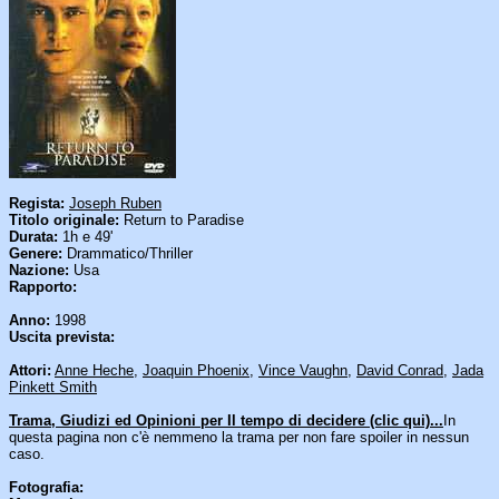
Regista:
Joseph Ruben
Titolo originale:
Return to Paradise
Durata:
1h e 49'
Genere:
Drammatico/Thriller
Nazione:
Usa
Rapporto:
Anno:
1998
Uscita prevista:
Attori:
Anne Heche
,
Joaquin Phoenix
,
Vince Vaughn
,
David Conrad
,
Jada
Pinkett Smith
Trama, Giudizi ed Opinioni per Il tempo di decidere (clic qui)...
In
questa pagina non c'è nemmeno la trama per non fare spoiler in nessun
caso.
Fotografia: