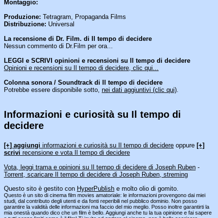
Montaggio:
Produzione:
Tetragram, Propaganda Films
Distribuzione:
Universal
La recensione di Dr. Film. di Il tempo di decidere
Nessun commento di Dr.Film per ora...
LEGGI e SCRIVI opinioni e recensioni su Il tempo di decidere
Opinioni e recensioni su Il tempo di decidere, clic qui...
Colonna sonora / Soundtrack di Il tempo di decidere
Potrebbe essere disponibile sotto,
nei dati aggiuntivi (clic qui)
.
Informazioni e curiosità su Il tempo di
decidere
[an error occurred while processing this directive]
[+] aggiungi
informazioni e curiosità su Il tempo di decidere
oppure
[+]
scrivi
recensione e vota Il tempo di decidere
Vota, leggi trama e opinioni su Il tempo di decidere di Joseph Ruben
-
Torrent, scaricare Il tempo di decidere di Joseph Ruben, streming
Questo sito è gestito con
HyperPublish
e molto olio di gomito.
Questo è un sito di cinema film movies amatoriale: le informazioni provengono dai miei
studi, dal contributo degli utenti e da fonti reperibili nel pubblico dominio. Non posso
garantire la validità delle informazioni ma faccio del mio meglio. Posso inoltre garantirti la
mia onestà quando dico che un film è bello. Aggiungi anche tu la tua opinione e fai sapere