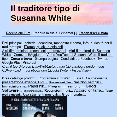
Il traditore tipo di
Susanna White
Recensioni Film
- Per dire la tua sul cinema!
[+] Recensisci e Vota
Dati principali, scheda, locandina, manifesto cinema, info, curiosità per Il
traditore tipo -
[Trama, giudizi e opinioni]
Altri film, opinioni, recensioni, informazioni
-
Altri film diretti da Susanna
White
-
Correzioni/Aggiunte
-
Video YouTube di Susanna White Il traditore
tipo
-
Cerca e trova
-
Stampa pagina
- Condividi su
Facebook
,
Twitter
,
Google Plus
,
Pinterest
Crea il tuo Sito con EasyWebEditor, i tuoi CD cataloghi prodotti con
CDFrontEnd, i tuoi ebook con EBooksWriter - VisualVision.it
Programma sito Web...
Fare CD autoavviante,
Crea catalogo prodotti...
presentazione azienda, DVD...
Soluzioni semplici...
Recensioni film...
Paperinik...
Good
Programmi semplici...
Immagini gratis...
Software...
Accordi chitarra...
Recensioni libri...
Testo
Programmi gratis...
Usa strumenti musicali...
Giochi gratis...
testi canzoni...