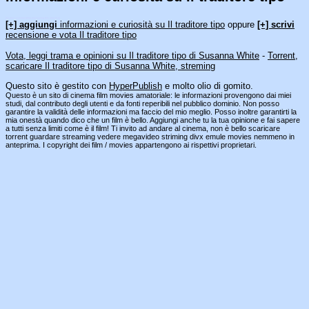
[an error occurred while processing this directive]
[+] aggiungi
informazioni e curiosità su Il traditore tipo
oppure
[+] scrivi
recensione e vota Il traditore tipo
Vota, leggi trama e opinioni su Il traditore tipo di Susanna White
-
Torrent,
scaricare Il traditore tipo di Susanna White, streming
Questo sito è gestito con
HyperPublish
e molto olio di gomito.
Questo è un sito di cinema film movies amatoriale: le informazioni provengono dai miei
studi, dal contributo degli utenti e da fonti reperibili nel pubblico dominio. Non posso
garantire la validità delle informazioni ma faccio del mio meglio. Posso inoltre garantirti la
mia onestà quando dico che un film è bello. Aggiungi anche tu la tua opinione e fai sapere
a tutti senza limiti come è il film! Ti invito ad andare al cinema, non è bello scaricare
torrent guardare streaming vedere megavideo striming divx emule movies nemmeno in
anteprima. I copyright dei film / movies appartengono ai rispettivi proprietari.