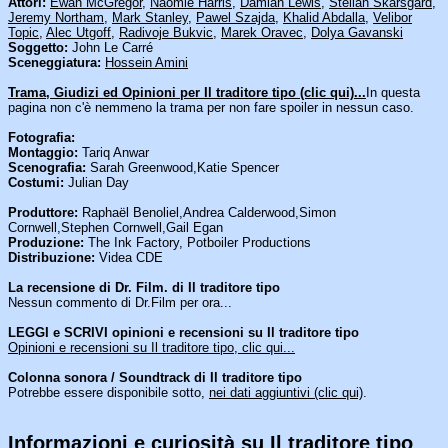
Attori:
Ewan McGregor
,
Naomie Harris
,
Damian Lewis
,
Stellan Skarsgård
,
Jeremy Northam
,
Mark Stanley
,
Pawel Szajda
,
Khalid Abdalla
,
Velibor
Topic
,
Alec Utgoff
,
Radivoje Bukvic
,
Marek Oravec
,
Dolya Gavanski
Soggetto:
John Le Carré
Sceneggiatura:
Hossein Amini
Trama, Giudizi ed Opinioni per Il traditore tipo (clic qui)...
In questa
pagina non c'è nemmeno la trama per non fare spoiler in nessun caso.
Fotografia:
Montaggio:
Tariq Anwar
Scenografia:
Sarah Greenwood,Katie Spencer
Costumi:
Julian Day
Produttore:
Raphaël Benoliel,Andrea Calderwood,Simon
Cornwell,Stephen Cornwell,Gail Egan
Produzione:
The Ink Factory, Potboiler Productions
Distribuzione:
Videa CDE
La recensione di Dr. Film. di Il traditore tipo
Nessun commento di Dr.Film per ora...
LEGGI e SCRIVI opinioni e recensioni su Il traditore tipo
Opinioni e recensioni su Il traditore tipo, clic qui...
Colonna sonora / Soundtrack di Il traditore tipo
Potrebbe essere disponibile sotto,
nei dati aggiuntivi (clic qui)
.
Informazioni e curiosità su Il traditore tipo