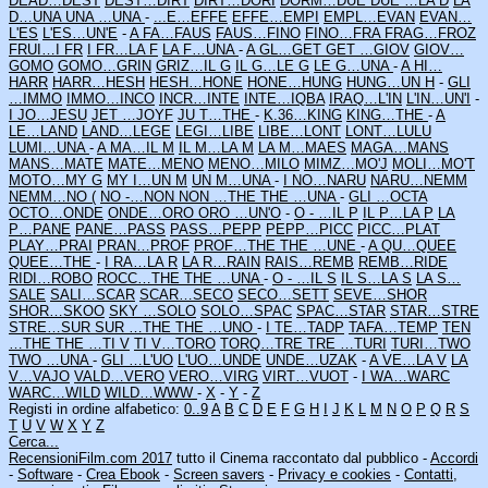
DEAD…DEST
DEST…DIRT
DIRT…DORI
DORM…DUE
DUE …LA D
LA
D…UNA
UNA …UNA
-
...E…EFFE
EFFE…EMPI
EMPL…EVAN
EVAN…
L'ES
L'ES…UN'E
-
A FA…FAUS
FAUS…FINO
FINO…FRA
FRAG…FROZ
FRUI…I FR
I FR…LA F
LA F…UNA
-
A GL…GET
GET …GIOV
GIOV…
GOMO
GOMO…GRIN
GRIZ…IL G
IL G…LE G
LE G…UNA
-
A HI…
HARR
HARR…HESH
HESH…HONE
HONE…HUNG
HUNG…UN H
-
GLI
…IMMO
IMMO…INCO
INCR…INTE
INTE…IQBA
IRAQ…L'IN
L'IN…UN'I
-
I JO…JESU
JET …JOYF
JU T…THE
-
K.36…KING
KING…THE
-
A
LE…LAND
LAND…LEGE
LEGI…LIBE
LIBE…LONT
LONT…LULU
LUMI…UNA
-
A MA…IL M
IL M…LA M
LA M…MAES
MAGA…MANS
MANS…MATE
MATE…MENO
MENO…MILO
MIMZ…MO'J
MOLI…MO'T
MOTO…MY G
MY I…UN M
UN M…UNA
-
I NO…NARU
NARU…NEMM
NEMM…NO (
NO -…NON
NON …THE
THE …UNA
-
GLI …OCTA
OCTO…ONDE
ONDE…ORO
ORO …UN'O
-
O - …IL P
IL P…LA P
LA
P…PANE
PANE…PASS
PASS…PEPP
PEPP…PICC
PICC…PLAT
PLAY…PRAI
PRAN…PROF
PROF…THE
THE …UNE
-
A QU…QUEE
QUEE…THE
-
I RA…LA R
LA R…RAIN
RAIS…REMB
REMB…RIDE
RIDI…ROBO
ROCC…THE
THE …UNA
-
O - …IL S
IL S…LA S
LA S…
SALE
SALI…SCAR
SCAR…SECO
SECO…SETT
SEVE…SHOR
SHOR…SKOO
SKY …SOLO
SOLO…SPAC
SPAC…STAR
STAR…STRE
STRE…SUR
SUR …THE
THE …UNO
-
I TE…TADP
TAFA…TEMP
TEN
…THE
THE …TI V
TI V…TORO
TORQ…TRE
TRE …TURI
TURI…TWO
TWO …UNA
-
GLI …L'UO
L'UO…UNDE
UNDE…UZAK
-
A VE…LA V
LA
V…VAJO
VALD…VERO
VERO…VIRG
VIRT…VUOT
-
I WA…WARC
WARC…WILD
WILD…WWW
-
X
-
Y
-
Z
Registi in ordine alfabetico:
0..9
A
B
C
D
E
F
G
H
I
J
K
L
M
N
O
P
Q
R
S
T
U
V
W
X
Y
Z
Cerca...
RecensioniFilm.com 2017
tutto il Cinema raccontato dal pubblico -
Accordi
-
Software
-
Crea Ebook
-
Screen savers
-
Privacy e cookies
-
Contatti,