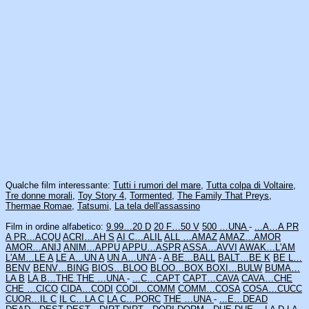
Qualche film interessante:
Tutti i rumori del mare
,
Tutta colpa di Voltaire
,
Tre donne morali
,
Toy Story 4
,
Tormented
,
The Family That Preys
,
Thermae Romae
,
Tatsumi
,
La tela dell'assassino
Film in ordine alfabetico:
9.99…20 D
20 F…50 V
500 …UNA
-
...A…A PR
A PR…ACQU
ACRI…AH S
AI C…ALIL
ALL …AMAZ
AMAZ…AMOR
AMOR…ANIJ
ANIM…APPU
APPU…ASPR
ASSA…AVVI
AWAK…L'AM
L'AM…LE A
LE A…UN A
UN A…UN'A
-
A BE…BALL
BALT…BE K
BE L…
BENV
BENV…BING
BIOS…BLOO
BLOO…BOX
BOXI…BULW
BUMA…
LA B
LA B…THE
THE …UNA
-
...C…CAPT
CAPT…CAVA
CAVA…CHE
CHE …CICO
CIDA…CODI
CODI…COMM
COMM…COSA
COSA…CUCC
CUOR…IL C
IL C…LA C
LA C…PORC
THE …UNA
-
...E…DEAD