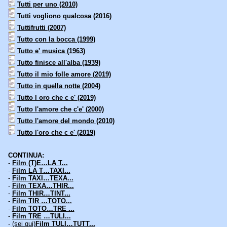
Tutti per uno (2010)
Tutti vogliono qualcosa (2016)
Tuttifrutti (2007)
Tutto con la bocca (1999)
Tutto e' musica (1963)
Tutto finisce all'alba (1939)
Tutto il mio folle amore (2019)
Tutto in quella notte (2004)
Tutto l oro che c e' (2019)
Tutto l'amore che c'e' (2000)
Tutto l'amore del mondo (2010)
Tutto l'oro che c e' (2019)
CONTINUA:
-
Film (T)E…LA T...
-
Film LA T…TAXI...
-
Film TAXI…TEXA...
-
Film TEXA…THIR...
-
Film THIR…TINT...
-
Film TIR …TOTO...
-
Film TOTO…TRE ...
-
Film TRE …TULI...
-
(sei qui)
Film TULI…TUTT...