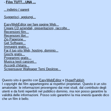
-
Film TUTT…UNA ...
.. indietro / parent
Suggerisci, aggiungi...
EasyWebEditor per fare pagine Web...
Creare CD aziendali, presentazioni, raccolte...
Recensioni film...
Recensioni libri...
Zio Paperone...
Get Software...
Immagini gratis...
Fai il tuo sito Web, hosting, dominio...
Giochi gratis...
Programmi gratis...
Musica testi canzoni...
Accordi chitarra...
Screensaver Wallpaper Temi Desktop...
Questo sito è gestito con
EasyWebEditor
e
HyperPublish
I copyright dei film appartengono ai rispettivi proprietari. Questo è un sito
amatoriale: le informazioni provengono dai miei studi, dal contributo degli
utenti e da fonti reperibili nel pubblico dominio, ma non posso garantire la
validità delle informazioni. Posso solo garantirvi la mia onestà quando dico
che un film è bello.