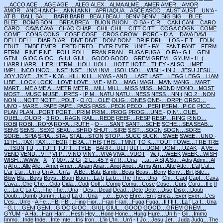
…ACCO
ACE …AGE
AGE …ALEG
ALEX…ALMA
ALME…AMER
AMER…AMOR
AMOR…ANCH
ANCH…ANNI
ANNI…APRI
AQUA…ASCE
ASCO…AUST
AUST…UN'A
-
AT B…BALL
BALL…BARB
BARB…BEAU
BEAU…BENV
BENV…BIG
BIG …BLEE
BLEE…BOMB
BON …BREA
BREA…BUON
BUON…O BA
-
C.R.…CANI
CANI…CARO
CARO…CAVA
CAVA…CHAO
CHAP…CHIL
CHIL…CITT
CITT…COGA
COGN…COME
COME…CONS
CONS…COSE
COSE…CROS
CROW…PORC
-
D.A.…DAVA
DAVI…
DELL
DELL…DIAR
DIAR…DIVE
DIVE…DON'
DON'…DRIF
DRIL…LOS
-
E.T.…EDUK
EDUT…EMBE
EMER…ERED
ERED…EVER
EVER…UN'E
-
FA' …FANT
FANT…FERM
FERM…FINE
FINE…FOLL
FOLL…FRAN
FRAN…FUGA
FUGA…O FA
-
G.I.…GENI
GENI…GIOC
GIOC…GIUL
GIUL…GOOD
GOOD…GREM
GREM…GYUM
-
H. (…
HARR
HARR…HERI
HERM…HOLL
HOLL…HOTE
HOTE…THEY
-
ALSO…IMPE
IMPI…INCO
INCO…INSE
INSE…INVI
INVI…ISOL
ISOL…WISH
-
IN J…JESU
JESU…
JOY
JOYE…JX.T
-
K.36…KILL
KILL…KYAS
-
AND …LAST
LAST…LEGG
LEGG…LIAM
LIBE…LOCK
LOCK…LOVE
LOVE…VIE
-
M.D.…MAGI
MAGI…MA'N
MANG…MART
MART…ME A
ME A…METR
METR…MILL
MILL…MISS
MISS…MOND
MOND…MOST
MOST…MUSC
MUSE…PRES
-
IP M…NATU
NATU…NESS
NESS…NN (
NO.2…NON
NON …NOTT
NOTT…POLT
-
O (O…OLE'
OLIG…ONES
ONE-…ORPH
ORSO…
UN'O
-
MARE…PAPE
PAPE…PASS
PASS…PECK
PECO…PERI
PERM…PICC
PICC…
PLAN
PLAN…PORT
PORT…PRIM
PRIM…PROG
PROG…UNE
-
QIN'…QUEL
QUEL…QUOR
-
3 RO…RAGN
RAIL…REDE
REEF…RESP
RESP…RING
RINO…
ROBI
ROBI…ROYA
ROYA…RUTH
-
O - …SANT
SANT…SCHE
SCHE…SEA
SEAB…
SENS
SENS…SEXO
SEXU…SHRO
SHUT…SIRE
SIST…SOGN
SOGN…SORE
SORE…SPIA
SPIA…STAL
STAL…STON
STOP…SUCC
SUCK…SWEE
SWEE…UNO
-
11TH…TAXI
TAXI…TEOR
TERA…THIS
THIS…TMNT
TO K…TOUT
TOWE…TRE
TRE
…TSUN
TU, …TUTT
TUTT…TYLE
-
BARR…ULTI
ULTI…UOMI
UOMI…UZAK
-
A VE…
VEND
VEND…VI P
VI P…VINO
VINY…VIVA
VIVA…VUOT
-
W. (…WEEK
WEEK…WISH
WISH…WWW
-
X
-
Y
007…2 Gi
-2 L…45 Y
47 R…Una
-
...a…A St
A Su…Adis
Admi…Al
p
Al p…Alle
Alle…Amer
Amer…Anam
Anar…Anot
Anot…Arms
Arri…Atte
Atte…L'al
L'al…
L'ar
L'ar…Un a
Un A…Un'a
-
A Be…Balz
Bamb…Beas
Beas…Benv
Benv…Birt
Bitc…
Blow
Blu…Boys
Boys…Buon
Buon…La b
La b…The
The…Una
-
Chi…Capt
Capt…Cava
Cava…Che
Che…Cida
Cida…Codi
Coff…Comp
Comu…Cose
Cose…Curs
Curu…Il c
Il
c…La C
La C…The
The…Una
-
Des…Dead
Dead…Dete
Dete…Disc
Diso…Doub
Doub…Dumb
Dumm…La d
La d…Una
-
...e…Egye
Ehre…En t
Enca…Ever
Ever…L'es
L'es…Un'e
-
A Fe…FBI
FBI…Fino
Fior…Fran
Fran…Fuga
Fuga…Il f
Il f…La f
La f…Una
-
G.I.…GENI
GENI…GIOC
GIOC…GIUL
GIUL…GOOD
GOOD…GREM
GREM…
GYUM
-
A Ha…Harr
Harr…Hesh
Hey…Hone
Hone…Hung
Hure…Un h
-
Gli…Immo
Immo…Inde
Inde…Inte
Inte…Iris
Iron…L'in
L'In…Un'i
-
I Jo…Jesu
Jet…Juda
Judg…The