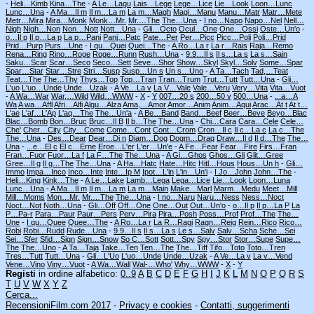
-
Heli…Kimb
Kina…The
-
A Le…Lagu
Lais…Lege
Lege…Lice
Lie…Look
Loon…Lunc
Lunc…Una
-
A Ma…Il m
Il m…La m
La m…Magh
Magi…Manu
Manu…Matr
Matr…Mete
Metr…Mira
Mira…Monk
Monk…Mr.
Mr.…The
The…Una
-
I no…Napo
Napo…Nel
Nell…
Nigh
Nigh…Non
Non…Nott
Nott…Una
-
Gli…Octo
Ocul…One
One…Ossi
Oste…Un'o
-
o…Il p
Il p…La p
La p…Pani
Panj…Patc
Pate…Per
Per…Picc
Picc…Poli
Poli…Prid
Prid…Purp
Purs…Une
-
I qu…Quei
Quei…The
-
A Ro…La r
La r…Rais
Raja…Remo
Rena…Ring
Rino…Roge
Roge…Runn
Rush…Una
-
9.9…Il s
Il s…La s
La s…Sain
Saku…Scar
Scar…Seco
Seco…Sett
Seve…Shor
Show…Skyl
Skyl…Solv
Some…Spar
Spar…Star
Star…Stre
Stri…Susp
Susp…Un s
Un s…Uno
-
A Ta…Tach
Tad,…Teat
Teat…The
The…Thy
Thys…Top
Top…Tran
Tran…Trum
Trut…Tutt
Tutt…Una
-
Gli…
L'uo
L'uo…Unde
Unde…Uzak
-
A Ve…La v
La V…Vale
Vale…Veru
Very…Vita
Vita…Vuot
-
A Wa…War
War,…Wild
Wild…WWW
-
X
-
Y
007…20 s
200…50 v
500…Una
-
...a…A
Wa
A wa…Affl
Afri…Alfi
Algu…Alza
Ama,…Amor
Amor…Anim
Anim…Aqui
Arac…At t
At t…
L'ae
L'af…L'Ap
L'aq…The
The…Un'a
-
A Be…Band
Band…Beef
Beer…Beve
Beyo…Blac
Blac…Bomb
Bon…Bruc
Bruc…Il B
Il b…The
The…Una
-
Chi…Cara
Cara…Cele
Cele…
Che'
Cher…City
City…Come
Come…Cont
Cont…Crom
Cron…Il c
Il c…La c
La c…The
The…Una
-
Des…Dear
Dear…Di n
Diam…Dog
Dogm…Draq
Draw…Il d
Il d…The
The…
Una
-
...e…El c
El c…Erne
Eroe…L'er
L'er…Un'e
-
A Fe…Fear
Fear…Fire
Firs…Fran
Fran…Fuor
Fuor…La f
La F…The
The…Una
-
A Gi…Ghos
Ghos…Gli
Glit…Gree
Gree…Il g
Il g…The
The…Una
-
A Ha…Hatc
Hate…Hitc
Hitl…Hous
Hous…Un h
-
Gli…
Immo
Impa…Inco
Inco…Inte
Inte…Ip M
Ipot…L'in
L'in…Un'i
-
I Jo…John
John…The
-
Heli…King
Kink…The
-
A Le…Lake
Lamb…Lega
Lega…Lice
Lie…Look
Loon…Luna
Lunc…Una
-
A Ma…Il m
Il m…La m
La m…Main
Make…Marl
Marm…Medu
Meet…Mill
Mill…Moms
Mon…Mr.
Mr.…The
The…Una
-
I no…Naru
Naru…Ness
Ness…Noct
Noct…Not
Noth…Una
-
Gli…Off
Off…One
One…Out
Out…Un'o
-
o…Il p
Il p…La P
La
P…Pa-r
Para…Paur
Paur…Pers
Perv…Pira
Pira…Posh
Poss…Prof
Prof…The
The…
Une
-
I qu…Quee
Quee…The
-
A Ro…La r
La R…Ragi
Ragn…Reig
Rein…Rico
Rico…
Robi
Robi…Rudd
Rude…Una
-
9.9…Il s
Il s…La s
Le s…Salv
Salv…Scha
Sche…Sei
Sei…Sfer
Sfid…Sign
Sign…Snow
So C…Sott
Sott…Spy
Spy…Stor
Stor…Supe
Supe…
The
The…Uno
-
A Ta…Taja
Take…Ten
Ten…The
The…Tiff
Tifo…Toto
Toto…Tren
Tres…Tutt
Tutt…Una
-
Gli…L'Uo
L'uo…Unde
Unde…Uzak
-
A Ve…La v
La v…Vend
Vene…Vino
Viny…Vuot
-
A Wa…Wall
Wal-…Who'
Why…WWW
-
X
-
Y
Registi
in ordine alfabetico:
0..9
A
B
C
D
E
F
G
H
I
J
K
L
M
N
O
P
Q
R
S
T
U
V
W
X
Y
Z
Cerca...
RecensioniFilm.com 2017
-
Privacy e cookies
-
Contatti, suggerimenti