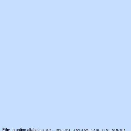
Film
in ordine alfabetico:
007 …1960
1981…4 AM
4 AM…9X10
-
11 M…A QU
A R